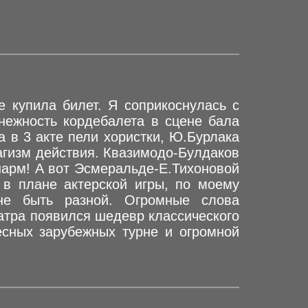
е купила билет. Я соприкоснулась с
нежность кордебалета в сцене бала
а в 3 акте пели хористки, Ю.Бурлака
агизм действия. Квазимодо-Булдаков
шарм! А вот Эсмеральде-Е.Тихоновой
 в плане актерской игры, по моему
не быть разной. Огромные слова
атра появился шедевр классического
есных зарубежных турне и огромной