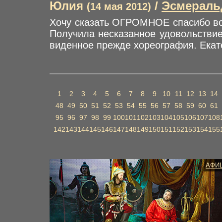
Юлия
/
Эсмераль
(14 мая 2012)
Хочу сказать ОГРОМНОЕ спасибо все
Получила несказанное удовольствие
виденное прежде хореография. Екате
1
2
3
4
5
6
7
8
9
10
11
12
13
14
48
49
50
51
52
53
54
55
56
57
58
59
60
61
95
96
97
98
99
100
101
102
103
104
105
106
107
108
142
143
144
145
146
147
148
149
150
151
152
153
154
155
АФИ