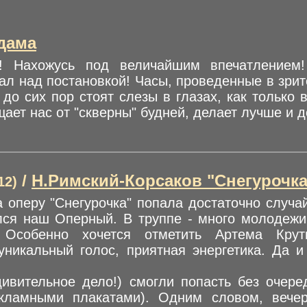
дама
а! Нахожусь под величайшим впечатление
тал над постановкой! Часы, проведенные в зри
до сих пор стоят слезы в глазах, как только 
щает нас от "скверны" будней, делает лучше и 
/
Н.Римский-Корсаков "Снегурочка
12)
 оперу "Снегурочка" попала достаточно случа
лся наш Оперный. В труппе - много молодежи
. Особенно хочется отметить Артема Крут
уникальный голос, приятная энергетика. Да и
дивительное дело!) смогли попасть без очере
кламными плакатами). Одним словом, вече