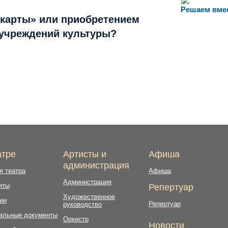
Решаем вме
 карты» или приобретением
 учреждений культуры?
атре
Артисты и
Афиша
администрация
я театра
Афиша
Администрация
иты
Репертуар
Художественное
ии
Репертуар
руководство
альные документы
Оркестр
Новости