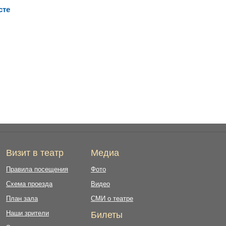
сте
Визит в театр
Медиа
Правила посещения
Фото
Схема проезда
Видео
План зала
СМИ о театре
Наши зрители
Билеты