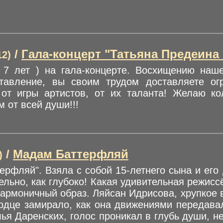
/
Гала-концерт "Татьяна Предеина 
12)
 7 лет ) на гала-концерте. Восхищению наш
ставление, вы своим трудом доставляете ог
от игры артистов, от их таланта! Желаю кол
 от всей души!!!
/
Мадам Баттерфляй
)
рфляй". Взяла с собой 15-летнего сына и его
тельно, как глубоко! Какая удивительная режисс
гармоничный образ. Ляйсан Идрисова, хрупкое 
ердце замирало, как она движениями передава
ья Даренских, голос проникал в глубь души, н