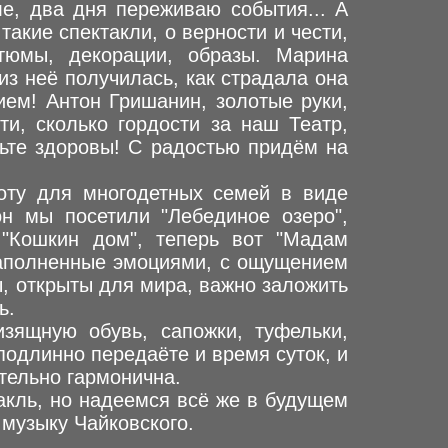
е, два дня переживаю события... А
акие спектакли, о верности и чести,
тюмы, декорации, образы. Марина
из неё получилась, как страдала она
ием! Антон Гришанин, золотые руки,
ти, сколько гордости за наш Театр,
удьте здоровы! С радостью придём на
оту для многодетных семей в виде
он мы посетили "Лебединое озеро",
, "Кошкин дом", теперь вот "Мадам
наполненные эмоциями, с ощущением
ы, открыты для мира, важно заложить
ь.
зящную обувь, сапожки, туфельки,
 подлинно передаёте и время суток, и
тельно гармонична.
акль, но надеемся всё же в будущем
 музыку Чайковского.