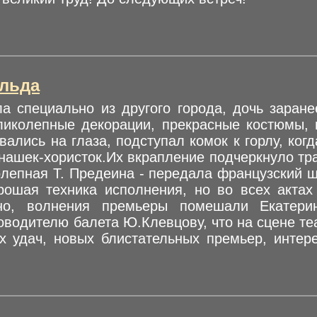
.
льда
 специально из другого города, дочь заране
иколепные декорации, прекрасные костюмы, 
вались на глаза, подступал комок к горлу, когд
онашек-хористок.Их вкрапление подчеркнуло тр
колепная Т. Предеина - передала французский 
рошая техника исполнения, но во всех актах
но, волнения премьеры помешали Екатери
оводителю балета Ю.Клевцову, что на сцене те
х удач, новых блистательных премьер, интер