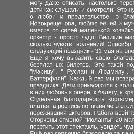
могу даже описать, настолько пер
дети как слушали и смотрели! Это н
о любви и предательстве, о бла
Новокрещенова, люблю её, ей и мужс
вместе со своей маленькой хозяйко
оркестр - просто чудо! Великие ма
сколько чувств, волнений! Спасибо 
следующий праздник - 31 мая на опе
Ещё я хочу выразить свою благод
бесплатных билетов. Это такой по
"Марицу", " Руслан и Людмилу", "
Баттерфляй". Каждый раз мы возвр
праздника. Дети прикасаются к волш
в них любовь к опере, к балету, к кр
Отдельная благодарность костюме
платья, а роспись по ткани чего сто
переживания актёров. Работа всей т
Огорчены отменой "Иоланты" 20 мая
посетить этот спектакль, увидеть ч
Ещё раз сердечно благодарю за ваш 