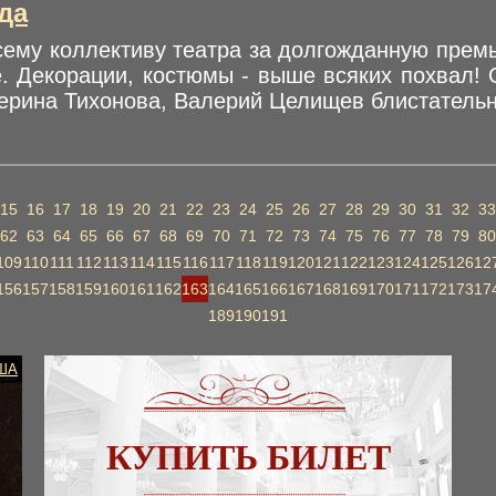
да
му коллективу театра за долгожданную премье
. Декорации, костюмы - выше всяких похвал! 
рина Тихонова, Валерий Целищев блистательны!
15
16
17
18
19
20
21
22
23
24
25
26
27
28
29
30
31
32
33
62
63
64
65
66
67
68
69
70
71
72
73
74
75
76
77
78
79
80
109
110
111
112
113
114
115
116
117
118
119
120
121
122
123
124
125
126
12
156
157
158
159
160
161
162
163
164
165
166
167
168
169
170
171
172
173
17
189
190
191
ША
КУПИТЬ БИЛЕТ