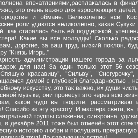
еполнена впечатлениями,расплакалась в финал
ужно, это очень важно для взрослеющих детей, т
городстве и обмане. Великолепно всё! Кос
кие роли удаются великолепно, какая Сузуки 
й, как старалась быть ей поддержкой, утешен
стера! Какие вы все молодцы! Сколько радос
вам, дорогие, за ваш труд, низкий поклон, б
ру "Князь Игорь."
арность администрации нашего города за льг
дарок для нас! За один только этот 56 сез
Спящую красавицу", "Сильву", "Снегурочку"
ащаемся домой с глубокой благодарностью , 
ебному искусству, это так важно, их души чист
асивой музыке, они пронесут это через всю жизн
рам, какое чудо вы творите, рассматриваю и
ит! Спасибо за эту красоту! И мастера света, вы
еатральной труппы слаженна, синхронна, удиви
, в декабре 2011 тоже был отменён этот спект
удесную историю любви и послушать прекрасную
великий труд! До следующих встреч!