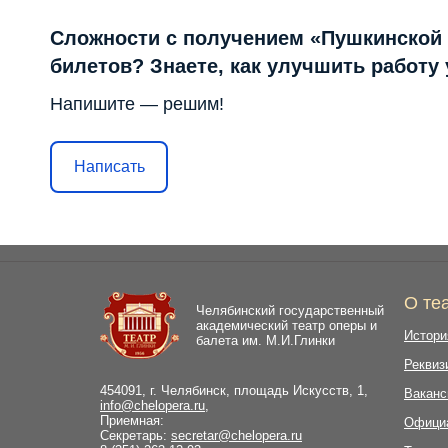
Сложности с получением «Пушкинской
билетов? Знаете, как улучшить работу
Напишите — решим!
Написать
О те
Челябинский государственный
академический театр оперы и
Истори
балета им. М.И.Глинки
Реквиз
454091, г. Челябинск, площадь Искусств, 1,
Ваканс
info@chelopera.ru
,
Приемная:
Офици
Секретарь:
secretar@chelopera.ru