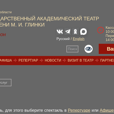
 области
ДАРСТВЕННЫЙ АКАДЕМИЧЕСКИЙ ТЕАТР
НИ М. И. ГЛИНКИ
Касс
10:00
зон
Пер
Русский
/
English
14:00
Ва
Поиск
АФИША
РЕПЕРТУАР
НОВОСТИ
ВИЗИТ В ТЕАТР
ПАРТН
услуг
ь, для этого выберите спектакль в
Репертуаре
или
Афише