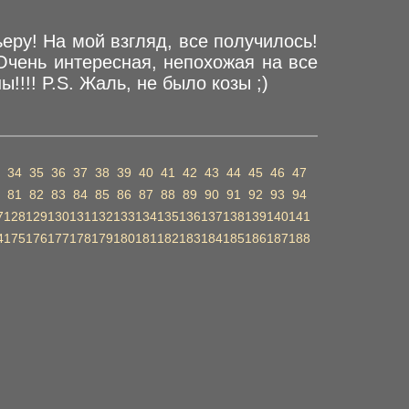
ру! На мой взгляд, все получилось!
Очень интересная, непохожая на все
!!! P.S. Жаль, не было козы ;)
34
35
36
37
38
39
40
41
42
43
44
45
46
47
81
82
83
84
85
86
87
88
89
90
91
92
93
94
7
128
129
130
131
132
133
134
135
136
137
138
139
140
141
4
175
176
177
178
179
180
181
182
183
184
185
186
187
188