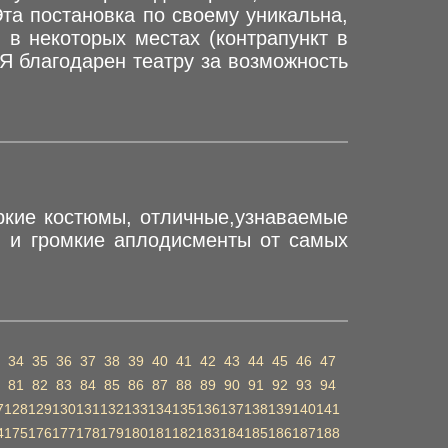
Эта постановка по своему уникальна,
 в некоторых местах (контрапункт в
 Я благодарен театру за возможность
яркие костюмы, отличные,узнаваемые
й и громкие аплодисменты от самых
34
35
36
37
38
39
40
41
42
43
44
45
46
47
81
82
83
84
85
86
87
88
89
90
91
92
93
94
7
128
129
130
131
132
133
134
135
136
137
138
139
140
141
4
175
176
177
178
179
180
181
182
183
184
185
186
187
188