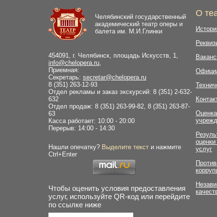
О те
Челябинский государственный
академический театр оперы и
Истори
балета им. М.И.Глинки
Реквиз
454091, г. Челябинск, площадь Искусств, 1,
Ваканс
info@chelopera.ru
,
Приемная:
Офици
Секретарь:
secretar@chelopera.ru
8 (351) 263-12-93
Технич
Отдел рекламы и заказ экскурсий: 8 (351) 2-632-
632
Контак
Отдел продаж: 8 (351) 263-99-82, 8 (351) 263-87-
Оценка
63
учрежд
Касса работает: 10:00 - 20:00
Перерыв: 14:00 - 14:30
Резуль
оценки
Нашли опечатку?
Выделите текст
и нажмите
услуг
Ctrl+Enter
Против
корруп
Незави
Чтобы оценить условия предоставления
качест
услуг, используйте QR-код или перейдите
по ссылке ниже