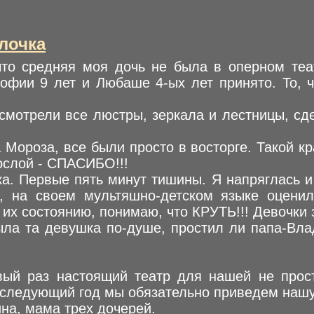
лочка
то средняя моя дочь не была в оперном теат
офии 9 лет и Любаше 4-ых лет принято. То, 
мотрели все люстры, зеркала и лестницы, сд
Мороза, все были просто в восторге. Такой кр
ослой - СПАСИБО!!!
а. Первые пять минут тишины. Я напряглась и 
, на своем мультяшно-детском языке оцени
 их состоянию, понимаю, что КРУТЬ!!! Девочки
была та девушка по-душе, простил ли папа-Вл
рвый раз настоящий театр для нашей не прос
а следующий год мы обязательно приведем наш
на, мама трех дочерей.