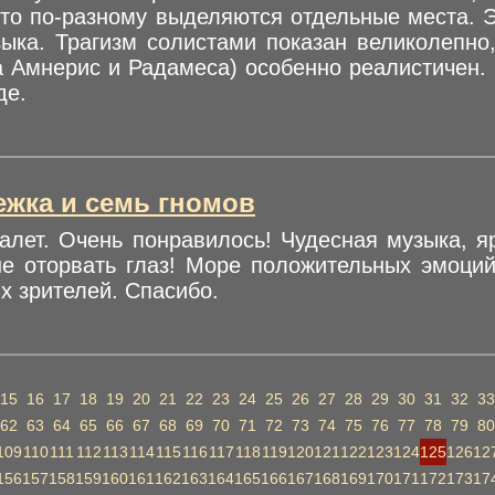
к-то по-разному выделяются отдельные места. 
зыка. Трагизм солистами показан великолепно,
а Амнерис и Радамеса) особенно реалистичен.
де.
ежка и семь гномов
алет. Очень понравилось! Чудесная музыка, 
не оторвать глаз! Море положительных эмоци
х зрителей. Спасибо.
15
16
17
18
19
20
21
22
23
24
25
26
27
28
29
30
31
32
33
62
63
64
65
66
67
68
69
70
71
72
73
74
75
76
77
78
79
80
109
110
111
112
113
114
115
116
117
118
119
120
121
122
123
124
125
126
12
156
157
158
159
160
161
162
163
164
165
166
167
168
169
170
171
172
173
17