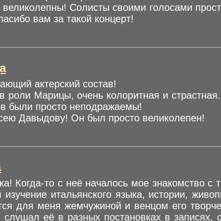
о великолепны! Солисты своими голосами прост
пасибо вам за такой концерт!
а
сающий актерский состав!
в роли Марицы, очень колоритная и страстная.
ов были просто неподражаемы!
сею Давыдову! Он был просто великолепен!
а
а! Когда-то с неё началось мое знакомство с 
изучение итальянского языка, истории, живоп
тся для меня жемчужиной и венцом его творчес
слушал её в разных постановках в записях, 