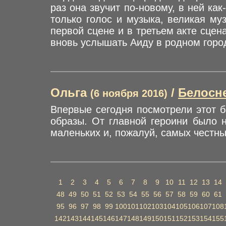
раз она звучит по-новому, в ней ка
только голос и музыка, великая му
первой сцене и в третьем акте сцен
вновь услышать Аиду в родном горо
Ольга
/
Белосн
(6 ноября 2016)
Впервые сегодня посмотрели этот б
образы. От главной героини было 
маленьких и, пожалуй, самых честны
1
2
3
4
5
6
7
8
9
10
11
12
13
14
48
49
50
51
52
53
54
55
56
57
58
59
60
61
95
96
97
98
99
100
101
102
103
104
105
106
107
108
142
143
144
145
146
147
148
149
150
151
152
153
154
155