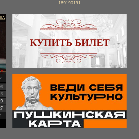
189
190
191
ША
КУПИТЬ БИЛЕТ
вс
06
13
20
27
4