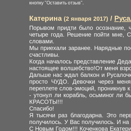
кнопку "Оставить отзыв".
Катерина
/
Руса
(2 января 2017)
Порывом придти было осознание, ч
четыре года. Решение пойти мне, С
словами.
Мы приехали заранее. Нарядные пос
счастливы.
Когда началось представление Деда 
настоящее волшебство!От меня взр
Дальше нас ждал балкон и Русалочк
просто ЧУДО. Девочки через меня
переплете слов-эмоций, проникнув к
- утонул ли корабль, осьминог ли 
КРАСОТЫ!!!
Спасибо!
Я тысячи раз благодарна. Это пе
получилось. У Вас получилось. И н
С Новым Годом!!! Коченкова Екатери