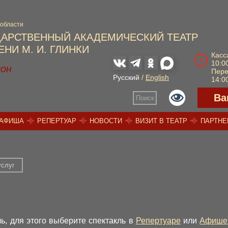
 области
ДАРСТВЕННЫЙ АКАДЕМИЧЕСКИЙ ТЕАТР
НИ М. И. ГЛИНКИ
Касс
10:00
зон
Пер
Русский
/
English
14:00
Ва
Поиск
АФИША
РЕПЕРТУАР
НОВОСТИ
ВИЗИТ В ТЕАТР
ПАРТН
услуг
ь, для этого выберите спектакль в
Репертуаре
или
Афише