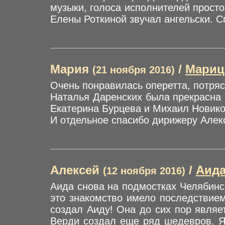
музыки, голоса исполнителей прост
Елены Роткиной звучал ангельски. С
Мария
/
Мариц
(21 ноября 2016)
Очень понравилась оперетта, потря
Наталья Даренских была прекрасна 
Екатерина Бурцева и Михаил Новик
И отдельное спасибо дирижеру Алек
Алексей
/
Аид
(12 ноября 2016)
Аида снова на подмостках Челябинск
это знакомство имело последствием 
создал Аиду! Она до сих пор являе
Верди создал еще ряд шедевров. Я 