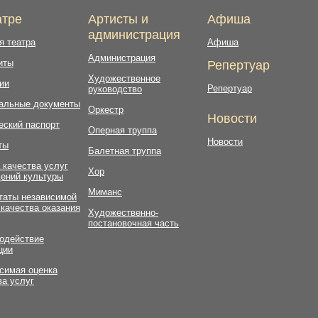
атре
Артисты и
Афиша
администрация
я театра
Афиша
Администрация
иты
Репертуар
Художественное
ии
Репертуар
руководство
альные документы
Оркестр
Новости
еский паспорт
Оперная труппа
Новости
ты
Балетная труппа
 качества услуг
Хор
ений культуры
Миманс
таты независимой
 качества оказания
Художественно-
постановочная часть
одействие
ции
симая оценка
ва услуг