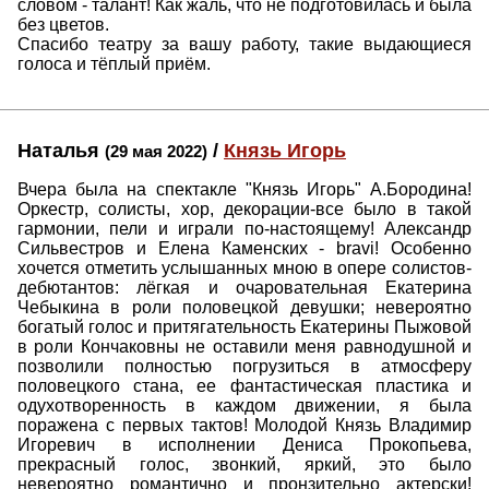
словом - талант! Как жаль, что не подготовилась и была
без цветов.
Спасибо театру за вашу работу, такие выдающиеся
голоса и тёплый приём.
Наталья
/
Князь Игорь
(29 мая 2022)
Вчера была на спектакле "Князь Игорь" А.Бородина!
Оркестр, солисты, хор, декорации-все было в такой
гармонии, пели и играли по-настоящему! Александр
Сильвестров и Елена Каменских - bravi! Особенно
хочется отметить услышанных мною в опере солистов-
дебютантов: лёгкая и очаровательная Екатерина
Чебыкина в роли половецкой девушки; невероятно
богатый голос и притягательность Екатерины Пыжовой
в роли Кончаковны не оставили меня равнодушной и
позволили полностью погрузиться в атмосферу
половецкого стана, ее фантастическая пластика и
одухотворенность в каждом движении, я была
поражена с первых тактов! Молодой Князь Владимир
Игоревич в исполнении Дениса Прокопьева,
прекрасный голос, звонкий, яркий, это было
невероятно романтично и пронзительно актерски!