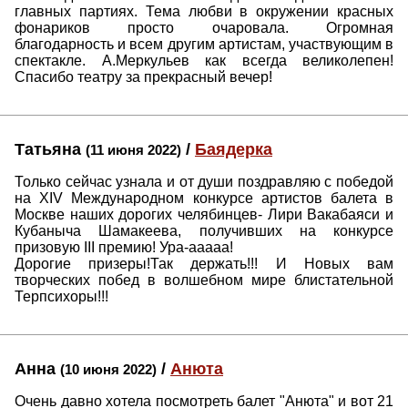
главных партиях. Тема любви в окружении красных
фонариков просто очаровала. Огромная
благодарность и всем другим артистам, участвующим в
спектакле. А.Меркульев как всегда великолепен!
Спасибо театру за прекрасный вечер!
Татьяна
/
Баядерка
(11 июня 2022)
Только сейчас узнала и от души поздравляю с победой
на XIV Международном конкурсе артистов балета в
Москве наших дорогих челябинцев- Лири Вакабаяси и
Кубаныча Шамакеева, получивших на конкурсе
призовую III премию! Ура-ааааа!
Дорогие призеры!Так держать!!! И Новых вам
творческих побед в волшебном мире блистательной
Терпсихоры!!!
Анна
/
Анюта
(10 июня 2022)
Очень давно хотела посмотреть балет "Анюта" и вот 21