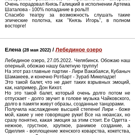
Очень порадовал Князь Галицкий в исполнении Артема
Шаталова - 100% попадание в роль!!!
Спасибо театру за возможность слушать такие
эпические полотна, как "Князь Игорь", в полном
восторге!
Елена
/
Лебединое озеро
(28 мая 2022)
Лебединое озеро, 27.05.2022. Челябинск. Обожаю наш
оперный, обожаю нашу балетную труппу!
На этот раз главные партии - Лири Вакабаяси, Кубаныч
Шамакеев, и конечно Ротбарт - Зураб Микеладзе!
Это такой балет, что не дает таких взрывных эмоций,
как, например, Дон Кихот.
Но это такой балет, который очень долго потом не
отпускает - долго звучит в голове музыка Чайковского,
долго в памяти живут образы, созданные танцорами.
Получила наслаждение высшей степени! Лири - боже
мой, какие у нее говорящие руки! Все на нюансах, но
сразу понятно, какая эмоция за этим стоит. Ее Одетта -
нежное, грустное, хрупкое, ранимое создание, а
Одиллия - воплощение женского коварства, кокетства,