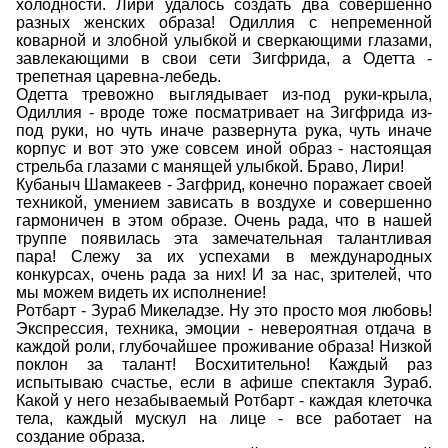
холодности. Лири удалось создать два совершенно
разных женских образа! Одиллия с непременной
коварной и злобной улыбкой и сверкающими глазами,
завлекающими в свои сети Зигфрида, а Одетта -
трепетная царевна-лебедь.
Одетта тревожно выглядывает из-под руки-крыла,
Одиллия - вроде тоже посматривает на Зигфрида из-
под руки, но чуть иначе развернута рука, чуть иначе
корпус и вот это уже совсем иной образ - настоящая
стрельба глазами с манящей улыбкой. Браво, Лири!
Кубаныч Шамакеев - Загфрид, конечно поражает своей
техникой, умением зависать в воздухе и совершенно
гармоничен в этом образе. Очень рада, что в нашей
труппе появилась эта замечательная талантливая
пара! Слежу за их успехами в международных
конкурсах, очень рада за них! И за нас, зрителей, что
мы можем видеть их исполнение!
Ротбарт - Зураб Микеладзе. Ну это просто моя любовь!
Экспрессия, техника, эмоции - невероятная отдача в
каждой роли, глубочайшее проживание образа! Низкой
поклон за талант! Восхитительно! Каждый раз
испытываю счастье, если в афише спектакля Зураб.
Какой у него незабываемый Ротбарт - каждая клеточка
тела, каждый мускул на лице - все работает на
создание образа.