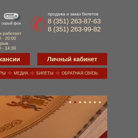
продажа и заказ билетов
8 (351) 263-87-63
серый фон
8 (351) 263-99-82
а работает
 - 20:00
ерыв
 - 14:30
кансии
Личный кабинет
ЕРЫ
МЕДИА
БИЛЕТЫ
ОБРАТНАЯ СВЯЗЬ