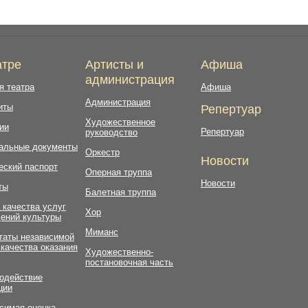
атре
Артисты и
Афиша
администрация
я театра
Афиша
Администрация
иты
Репертуар
Художественное
ии
Репертуар
руководство
альные документы
Оркестр
Новости
еский паспорт
Оперная труппа
Новости
ты
Балетная труппа
 качества услуг
Хор
ений культуры
Миманс
таты независимой
 качества оказания
Художественно-
постановочная часть
одействие
ции
симая оценка