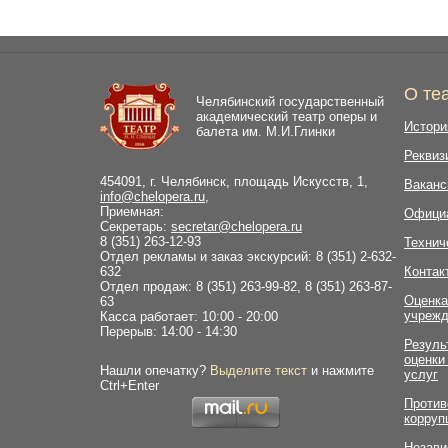
О те
Челябинский государственный
академический театр оперы и
Истори
балета им. М.И.Глинки
Реквиз
454091, г. Челябинск, площадь Искусств, 1,
Ваканс
info@chelopera.ru
,
Приемная:
Офици
Секретарь:
secretar@chelopera.ru
8 (351) 263-12-93
Технич
Отдел рекламы и заказ экскурсий: 8 (351) 2-632-
632
Контак
Отдел продаж: 8 (351) 263-99-82, 8 (351) 263-87-
Оценка
63
учрежд
Касса работает: 10:00 - 20:00
Перерыв: 14:00 - 14:30
Резуль
оценки
Нашли опечатку?
Выделите текст
и нажмите
услуг
Ctrl+Enter
Против
корруп
Незави