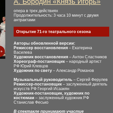
А. Бородин «Князь Игорь»
опера в трех действиях
Продолжительность: 3 часа 10 минут с двумя
антрактами
Открытие 71-го театрального сезона
Авторы обновленной версии:
Режиссер восстановления
– Екатерина
2+
Василева
Художник восстановления
– Антон Сластников
Хореограф-постановщик
– народный артист
РФ Юрий Клевцов
Художник по свету
– Александр Романов
Музыкальный руководитель
– Сергей Ферулев
Режиссер-постановщик
– заслуженный деятель
искусств РФ Георгий Исаакян
Художник-постановщик, художник по
костюмам
– заслуженный художник РФ
Станислав Фесько
В спектакле принимают участие