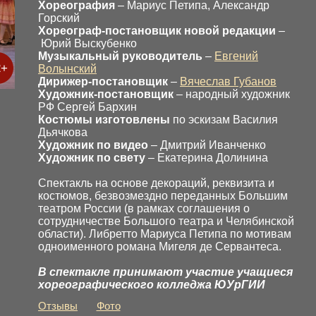
Хореография
– Мариус Петипа, Александр
Горский
Хореограф-постановщик новой редакции
–
Юрий Выскубенко
Музыкальный руководитель
–
Евгений
2+
Волынский
Дирижер-постановщик
–
Вячеслав Губанов
Художник-постановщик
– народный художник
РФ Сергей Бархин
Костюмы изготовлены
по эскизам Василия
Дьячкова
Художник по видео
– Дмитрий Иванченко
Художник по свету
– Екатерина Долинина
Спектакль на основе декораций, реквизита и
костюмов, безвозмездно переданных Большим
театром России (в рамках соглашения о
сотрудничестве Большого театра и Челябинской
области). Либретто Мариуса Петипа по мотивам
одноименного романа Мигеля де Сервантеса.
В спектакле принимают участие учащиеся
хореографического колледжа ЮУрГИИ
Отзывы
Фото