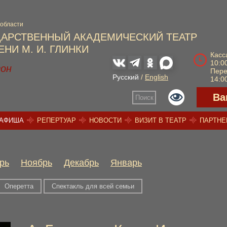
 области
ДАРСТВЕННЫЙ АКАДЕМИЧЕСКИЙ ТЕАТР
НИ М. И. ГЛИНКИ
Касс
10:00
зон
Пер
Русский
/
English
14:00
Ва
Поиск
АФИША
РЕПЕРТУАР
НОВОСТИ
ВИЗИТ В ТЕАТР
ПАРТН
рь
Ноябрь
Декабрь
Январь
Оперетта
Спектакль для всей семьи