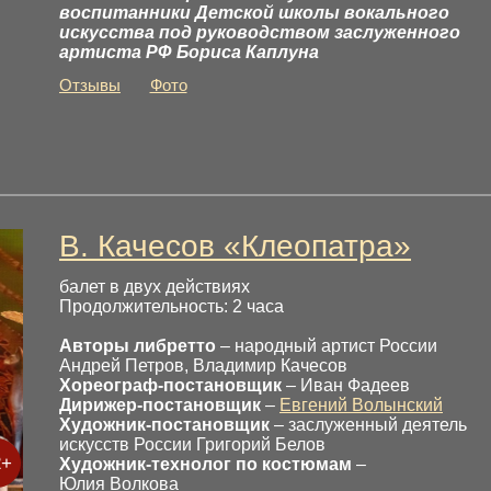
воспитанники Детской школы вокального
искусства под руководством заслуженного
артиста РФ Бориса Каплуна
Отзывы
Фото
В. Качесов «Клеопатра»
балет в двух действиях
Продолжительность: 2 часа
Авторы либретто
– народный артист России
Андрей Петров, Владимир Качесов
Хореограф-постановщик
– Иван Фадеев
Дирижер-постановщик
–
Евгений Волынский
Художник-постановщик
– заслуженный деятель
искусств России Григорий Белов
2+
Художник-технолог по костюмам
–
Юлия Волкова