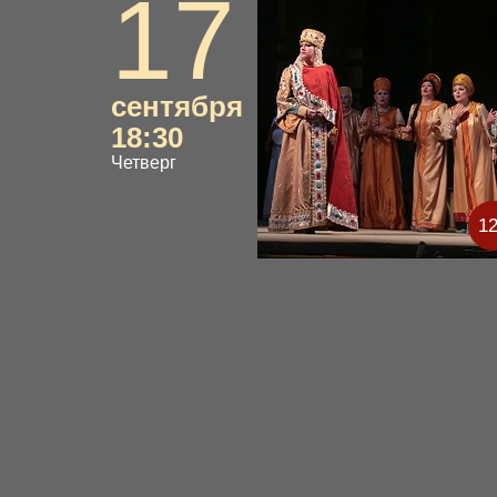
17
сентября
18:30
Четверг
1