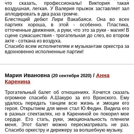
что сказать, профессионалы! Виктория такая
воздушная, легкая. У Валерия прыжок заставляет зал
аплодировать в два раза громче.
Блестящий дебют Лири Вакабаяси. Она во всех
партиях хороша, в этой - особенно. Пластика,
отточенные движения, а руки, что это за руки - магия! В
сцене сумасшествия - трогательная до слез, во втором
акте - соткана из воздуха.
Спасибо всем исполнителям и музыкантам оркестра за
вдохновенно исполненные партии!
Мария Ивановна
/
Анна
(20 сентября 2020)
Каренина
Трогательный балет об отношениях. Хочется сказать
огромное спасибо А.Шакуро за его Вронского. Ему
удалось передать танцем всю жизнь и эмоции его
героя. Открытием для меня стал Ю.Федин. Видела его
в разных спектаклях, но в Карениной он покорил мое
сердце. Его стать, руки, эмоциональность пленили
меня. Этот балет можно пересматривать не раз.
Спасибо оркестру и дирижеру за волшебную музыку.