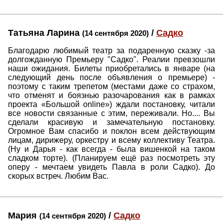
Татьяна Ларина
/
Садко
(14 сентября 2020)
Благодарю любимый театр за подаренную сказку -за
долгожданную Премьеру "Садко". Реалии превзошли
наши ожидания. Билеты приобретались в январе (на
следующий день после объявления о премьере) -
поэтому с таким трепетом (местами даже со страхом,
что отменят и боязнью разочарования как в рамках
проекта «Большой online») ждали постановку, читали
все новости связанные с этим, переживали. Но.... Вы
сделали красивую и замечательную постановку.
Огромное Вам спасибо и поклон всем действующим
лицам, дирижеру, оркестру и всему коллективу Театра.
(Ну и Дарья - как всегда - была вишенкой на таком
сладком торте). (Планируем ещё раз посмотреть эту
оперу - мечтаем увидеть Павла в роли Садко). До
скорых встреч. Любим Вас.
Мария
/
Садко
(14 сентября 2020)