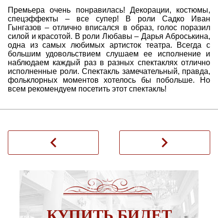
Премьера очень понравилась! Декорации, костюмы,
спецэффекты – все супер! В роли Садко Иван
Гынгазов – отлично вписался в образ, голос поразил
силой и красотой. В роли Любавы – Дарья Аброськина,
одна из самых любимых артисток театра. Всегда с
большим удовольствием слушаем ее исполнение и
наблюдаем каждый раз в разных спектаклях отлично
исполненные роли. Спектакль замечательный, правда,
фольклорных моментов хотелось бы побольше. Но
всем рекомендуем посетить этот спектакль!
navigate_before
navigate_next
КУПИТЬ БИЛЕТ