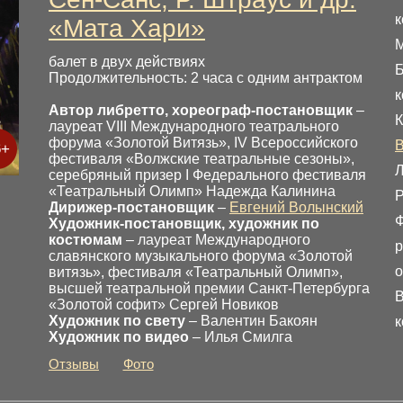
к
«Мата Хари»
балет в двух действиях
Б
Продолжительность: 2 часа с одним антрактом
к
Автор либретто, хореограф-постановщик
–
К
лауреат VIII Международного театрального
форума «Золотой Витязь», IV Всероссийского
6+
фестиваля «Волжские театральные сезоны»,
Л
серебряный призер I Федерального фестиваля
«Театральный Олимп» Надежда Калинина
Р
Дирижер-постановщик
–
Евгений Волынский
Ф
Художник-постановщик, художник по
костюмам
– лауреат Международного
р
славянского музыкального форума «Золотой
о
витязь», фестиваля «Театральный Олимп»,
высшей театральной премии Санкт-Петербурга
В
«Золотой софит» Сергей Новиков
Художник по свету
– Валентин Бакоян
к
Художник по видео
– Илья Смилга
Отзывы
Фото