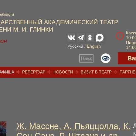
 области
ДАРСТВЕННЫЙ АКАДЕМИЧЕСКИЙ ТЕАТР
НИ М. И. ГЛИНКИ
Касс
10:00
зон
Пер
Русский
/
English
14:00
Ва
Поиск
АФИША
РЕПЕРТУАР
НОВОСТИ
ВИЗИТ В ТЕАТР
ПАРТН
Ж. Массне, А. Пьяццолла, К.
Сен-Санс, Р. Штраус и др.
М