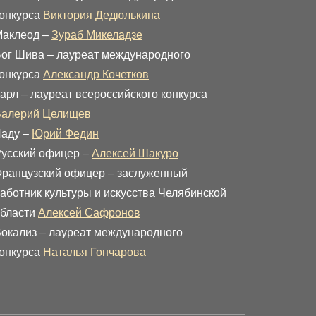
онкурса
Виктория Дедюлькина
Маклеод –
Зураб Микеладзе
ог Шива – лауреат международного
онкурса
Александр Кочетков
арл – лауреат всероссийского конкурса
Валерий Целищев
аду –
Юрий Федин
усский офицер –
Алексей Шакуро
ранцузский офицер – заслуженный
аботник культуры и искусства Челябинской
бласти
Алексей Сафронов
окализ – лауреат международного
онкурса
Наталья Гончарова