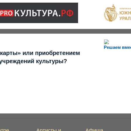
Решаем вме
 карты» или приобретением
 учреждений культуры?
атре
Артисты и
Афиша