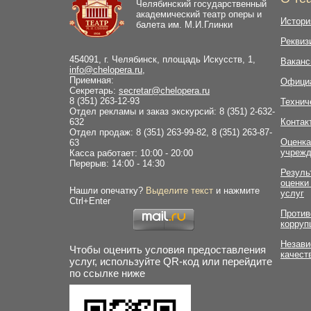
Челябинский государственный
академический театр оперы и
Истори
балета им. М.И.Глинки
Реквиз
454091, г. Челябинск, площадь Искусств, 1,
Ваканс
info@chelopera.ru
,
Приемная:
Офици
Секретарь:
secretar@chelopera.ru
8 (351) 263-12-93
Технич
Отдел рекламы и заказ экскурсий: 8 (351) 2-632-
632
Контак
Отдел продаж: 8 (351) 263-99-82, 8 (351) 263-87-
Оценка
63
учрежд
Касса работает: 10:00 - 20:00
Перерыв: 14:00 - 14:30
Резуль
оценки
Нашли опечатку?
Выделите текст
и нажмите
услуг
Ctrl+Enter
Против
корруп
Незави
Чтобы оценить условия предоставления
качест
услуг, используйте QR-код или перейдите
по ссылке ниже