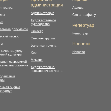
администрация
я театра
Афиша
Администрация
иты
Скачать афишу
Художественное
ии
руководство
Репертуар
альные документы
Оркестр
Репертуар
еский паспорт
Оперная труппа
Новости
ты
Балетная труппа
 качества услуг
Новости
Хор
ений культуры
Миманс
таты независимой
 качества оказания
Художественно-
постановочная часть
одействие
ции
симая оценка
ва услуг