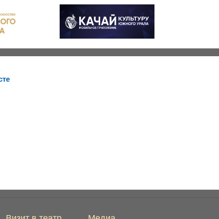
сте
Визит в театр
Медиа