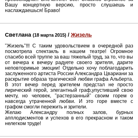
Вашу концертную версию, просто слушаешь и
наслаждаешься! Браво!
Светлана
/
Жизель
(18 марта 2015)
"Жизель"!!! С таким удовольствием в очередной раз
посмотрела спектакль в нашем театре! Огромное
спасибо всей труппе за ваш тяжелый труд, за то, что вы
от вечера к вечеру радуете своего зрителя, дарите
неповторимые эмоции! Отдельно хочу поблагодарить
заслуженного артиста России Александра Цвариани за
раскрытие образа трагической любви графа Альберта.
В этот вечер перед зрителем предстал не просто
лирический герой, элегантный граф,упустивший свою
мечту, но человек, "растерзанный" своим горем о
навсегда утраченной любви. И это горе вместе с
графом смогли пережить и зрители.
Желаю Александру полных залов, бурных
апплодисментов и успехов в его прекрасном и таком
нелегком труде!