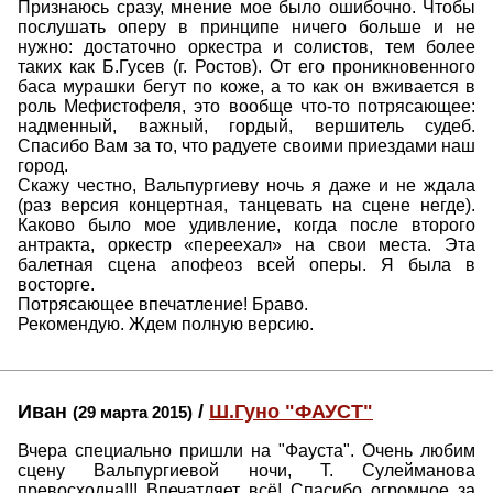
Признаюсь сразу, мнение мое было ошибочно. Чтобы
послушать оперу в принципе ничего больше и не
нужно: достаточно оркестра и солистов, тем более
таких как Б.Гусев (г. Ростов). От его проникновенного
баса мурашки бегут по коже, а то как он вживается в
роль Мефистофеля, это вообще что-то потрясающее:
надменный, важный, гордый, вершитель судеб.
Спасибо Вам за то, что радуете своими приездами наш
город.
Скажу честно, Вальпургиеву ночь я даже и не ждала
(раз версия концертная, танцевать на сцене негде).
Каково было мое удивление, когда после второго
антракта, оркестр «переехал» на свои места. Эта
балетная сцена апофеоз всей оперы. Я была в
восторге.
Потрясающее впечатление! Браво.
Рекомендую. Ждем полную версию.
Иван
/
Ш.Гуно "ФАУСТ"
(29 марта 2015)
Вчера специально пришли на "Фауста". Очень любим
сцену Вальпургиевой ночи, Т. Сулейманова
превосходна!!! Впечатляет всё! Спасибо огромное за