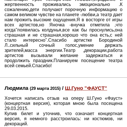
жертвенность проживались эмоционально .К
сожалению,дети получают порочную информацию о
самом великом чувстве на планете -любви,а театр дает
нам прожить высокие ощущения.Я в восторге от игры
всех артистов,но Яночка -внучка отметила ,что
когда"появилась колдунья,все как бы проснулись,она
страшная и не страшная,хорошо что она есть,с ней
стало интересно".Спасибо артистке Бородиной
Л..сильный сочный голос,умение держать
зрителей,масса энергии.Театр ,декорации,работа
артистов вызывали желание задержаться и
продолжить праздник.Планируем посещение театра
всей семьей.Спасибо!
Людмила
/
Ш.Гуно "ФАУСТ"
(29 марта 2015)
Хочется написать отзыв на оперу Ш.Гуно «Фауст»
(концертная версия), которая мною была посещена
29.03.2015.
Купив билет и уточнив, что означает концертная
версия, я немного расстроилась: ни костюмов, ни
декораций.