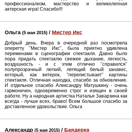
профессионализм, мастерство и великолепная
актерская игра! Спасибо!!!
Ольга
/
Мистер Икс
(5 мая 2015)
Добрый день. Вчера в очередной раз посмотрела
оперетту "Мистер Икс", была приятно удивлена
переменами в сценографии спектакля. Давно было
пора придать спектаклю свежее дыхание, легкость,
воздушность - и с этим отлично "справился"
полупрозрачный легкий, летящий белый занавес,
который, как ветерок, "перелистывает" картины
спектакля. Отличная находка, спасибо за обновление.
И отдельное спасибо Александру Матушкину - очень
гармоничен, одновременно строг и изящен в своей
работе. Ну а народная артистка Наталья Заварзина как
всегда - лучше всех, браво! Всем большое спасибо за
доставленное удовольствие. Ольга
Александр
/
Баядерка
(5 мая 2015)