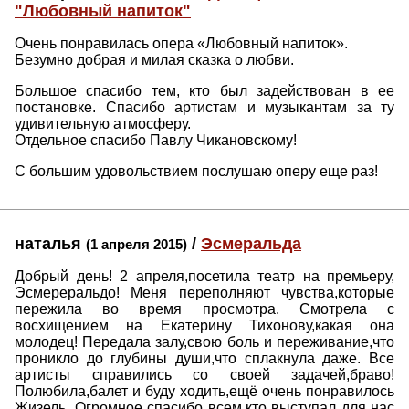
"Любовный напиток"
Очень понравилась опера «Любовный напиток».
Безумно добрая и милая сказка о любви.
Большое спасибо тем, кто был задействован в ее
постановке. Спасибо артистам и музыкантам за ту
удивительную атмосферу.
Отдельное спасибо Павлу Чикановскому!
С большим удовольствием послушаю оперу еще раз!
наталья
/
Эсмеральда
(1 апреля 2015)
Добрый день! 2 апреля,посетила театр на премьеру,
Эсмереральдо! Меня переполняют чувства,которые
пережила во время просмотра. Смотрела с
восхищением на Екатерину Тихонову,какая она
молодец! Передала залу,свою боль и переживание,что
проникло до глубины души,что сплакнула даже. Все
артисты справились со своей задачей,браво!
Полюбила,балет и буду ходить,ещё очень понравилось
Жизель. Огромное спасибо всем,кто выступал для нас