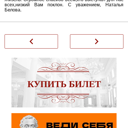
всех,низкий Вам поклон. С уважением, Наталья
Белова.
navigate_before
navigate_next
КУПИТЬ БИЛЕТ