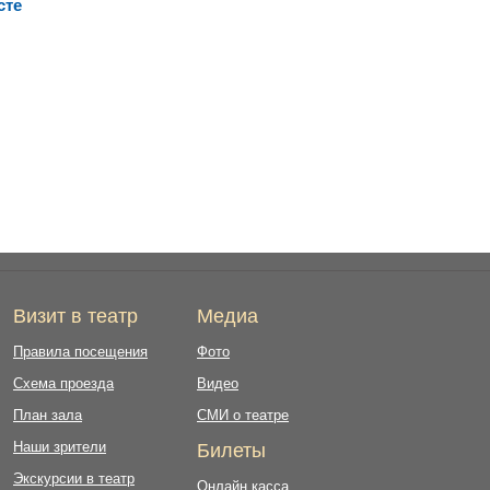
сте
Визит в театр
Медиа
Правила посещения
Фото
Схема проезда
Видео
План зала
СМИ о театре
Наши зрители
Билеты
Экскурсии в театр
Онлайн касса