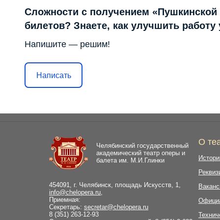
Сложности с получением «Пушкинской
билетов? Знаете, как улучшить работу
Напишите — решим!
Написать
О те
Челябинский государственный
академический театр оперы и
Истори
балета им. М.И.Глинки
Реквиз
454091, г. Челябинск, площадь Искусств, 1,
Ваканс
info@chelopera.ru
,
Приемная:
Офици
Секретарь:
secretar@chelopera.ru
8 (351) 263-12-93
Технич