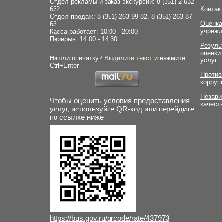
Отдел рекламы и заказ экскурсий: 8 (351) 2-632-
632
Контак
Отдел продаж: 8 (351) 263-99-82, 8 (351) 263-87-
Оценка
63
учрежд
Касса работает: 10:00 - 20:00
Перерыв: 14:00 - 14:30
Резуль
оценки
Нашли опечатку?
Выделите текст
и нажмите
услуг
Ctrl+Enter
Против
корруп
Незави
Чтобы оценить условия предоставления
качест
услуг, используйте QR-код или перейдите
по ссылке ниже
https://bus.gov.ru/qrcode/rate/437973