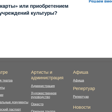
Решаем вме
 карты» или приобретением
 учреждений культуры?
атре
Артисты и
Афиша
администрация
я театра
Афиша
Администрация
иты
Репертуар
Художественное
ии
Репертуар
руководство
альные документы
Оркестр
Новости
еский паспорт
Оперная труппа