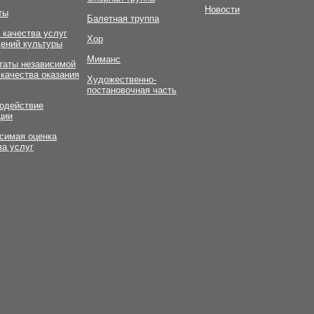
Новости
ты
Балетная труппа
 качества услуг
Хор
ений культуры
Миманс
таты независимой
 качества оказания
Художественно-
постановочная часть
одействие
ции
симая оценка
ва услуг