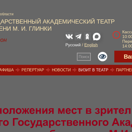
 области
ДАРСТВЕННЫЙ АКАДЕМИЧЕСКИЙ ТЕАТР
НИ М. И. ГЛИНКИ
Касс
10:00
зон
Пер
Русский
/
English
14:00
Ва
Поиск
АФИША
РЕПЕРТУАР
НОВОСТИ
ВИЗИТ В ТЕАТР
ПАРТН