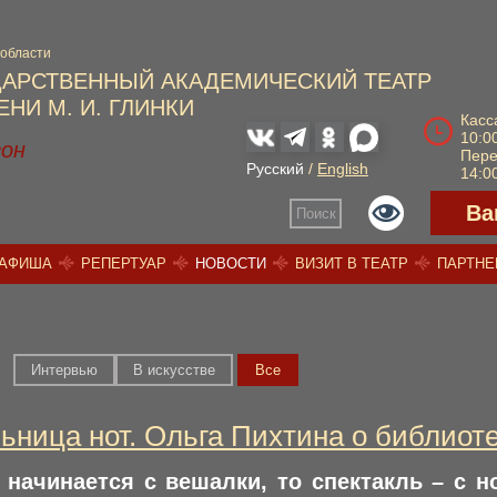
 области
ДАРСТВЕННЫЙ АКАДЕМИЧЕСКИЙ ТЕАТР
НИ М. И. ГЛИНКИ
Касс
10:00
зон
Пер
Русский
/
English
14:00
Ва
Поиск
АФИША
РЕПЕРТУАР
НОВОСТИ
ВИЗИТ В ТЕАТР
ПАРТН
Интервью
В искусстве
Вce
ьница нот. Ольга Пихтина о библиоте
 начинается с вешалки, то спектакль – с н