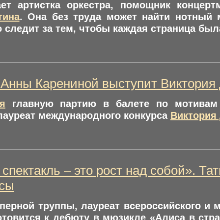
ает артистка оркестра, помощник концерт
тина
. Она без труда может найти нотный 
 следит за тем, чтобы каждая страница был
 Анны Карениной выступит Виктория
я
главную партию в балете по мотивам 
лауреат международного конкурса
Виктория
 спектакль – это рост над собой». Т
исы
оперной труппы, лауреат всероссийского и
товится к дебюту в мюзикле «Алиса в стра