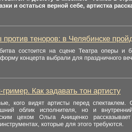
азки и остаться верной себе, артистка расс
 против теноров: в Челябинске прой
битва состоится на сцене Театра оперы и б
форму концерта выбрали для праздничного веч
-гример. Как задавать тон артисту
ые, кого видят артисты перед спектаклем. 
ешний облик исполнителя, но и внутренни
рским цехом Ольга Анищенко рассказывае
нструментах, которые для этого требуются.