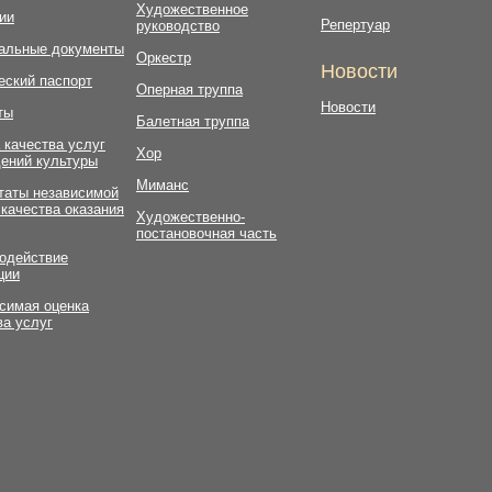
Художественное
ии
Репертуар
руководство
альные документы
Оркестр
Новости
еский паспорт
Оперная труппа
Новости
ты
Балетная труппа
 качества услуг
Хор
ений культуры
Миманс
таты независимой
 качества оказания
Художественно-
постановочная часть
одействие
ции
симая оценка
ва услуг