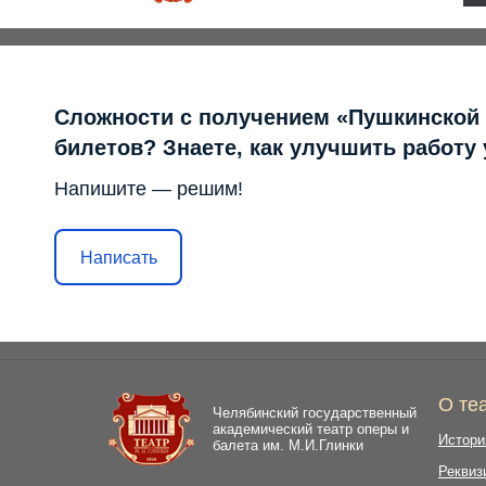
Сложности с получением «Пушкинской
билетов? Знаете, как улучшить работу
Напишите — решим!
Написать
О те
Челябинский государственный
академический театр оперы и
Истори
балета им. М.И.Глинки
Реквиз