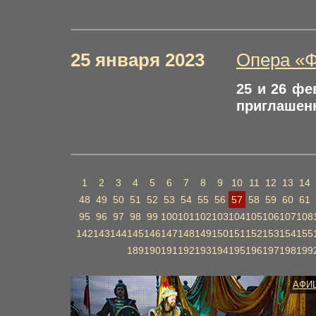
25 января 2023
Опера «Ф
25 и 26 фе
приглашенн
1
2
3
4
5
6
7
8
9
10
11
12
13
14
48
49
50
51
52
53
54
55
56
57
58
59
60
61
95
96
97
98
99
100
101
102
103
104
105
106
107
108
142
143
144
145
146
147
148
149
150
151
152
153
154
155
189
190
191
192
193
194
195
196
197
198
199
АФИ