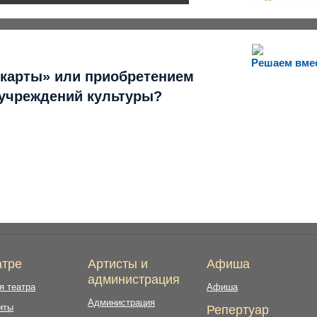
Решаем вме
 карты» или приобретением
 учреждений культуры?
атре
Артисты и
Афиша
администрация
я театра
Афиша
Администрация
иты
Репертуар