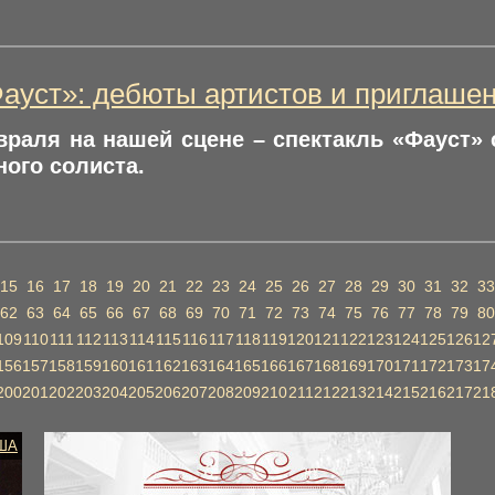
ауст»: дебюты артистов и приглаше
враля на нашей сцене – спектакль «Фауст»
ого солиста.
15
16
17
18
19
20
21
22
23
24
25
26
27
28
29
30
31
32
33
62
63
64
65
66
67
68
69
70
71
72
73
74
75
76
77
78
79
80
109
110
111
112
113
114
115
116
117
118
119
120
121
122
123
124
125
126
12
156
157
158
159
160
161
162
163
164
165
166
167
168
169
170
171
172
173
17
200
201
202
203
204
205
206
207
208
209
210
211
212
213
214
215
216
217
21
ША