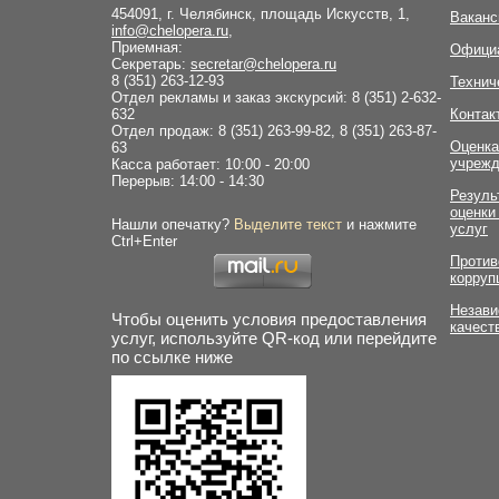
454091, г. Челябинск, площадь Искусств, 1,
Ваканс
info@chelopera.ru
,
Приемная:
Офици
Секретарь:
secretar@chelopera.ru
8 (351) 263-12-93
Технич
Отдел рекламы и заказ экскурсий: 8 (351) 2-632-
632
Контак
Отдел продаж: 8 (351) 263-99-82, 8 (351) 263-87-
Оценка
63
учрежд
Касса работает: 10:00 - 20:00
Перерыв: 14:00 - 14:30
Резуль
оценки
Нашли опечатку?
Выделите текст
и нажмите
услуг
Ctrl+Enter
Против
корруп
Незави
Чтобы оценить условия предоставления
качест
услуг, используйте QR-код или перейдите
по ссылке ниже