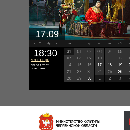
17.09
<
Сентябрь
>
пн
вт
ср
чт
пт
сб
18:30
31
01
02
03
04
05
07
08
09
10
11
12
Князь Игорь
14
15
16
17
18
19
опера в трех
действиях
21
22
23
24
25
26
28
29
30
1
2
3