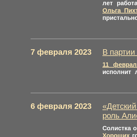
лет работ
Ольга Пих
пристально
7 февраля 2023
В партии
11 феврал
исполнит 
6 февраля 2023
«Детский
роль Ал
Солистка 
Хороших
го