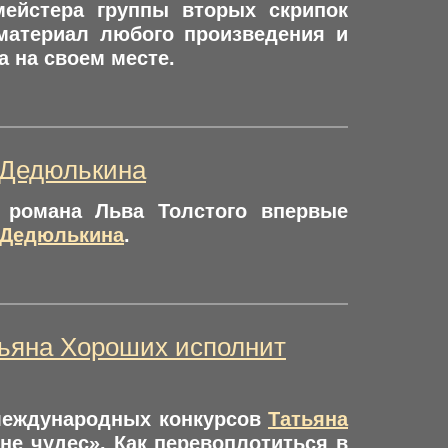
мейстера группы вторых скрипок
материал любого произведения и
а на своем месте.
 Дедюлькина
романа Льва Толстого впервые
 Дедюлькина
.
атьяна Хороших исполнит
 международных конкурсов
Татьяна
не чудес». Как перевоплотиться в