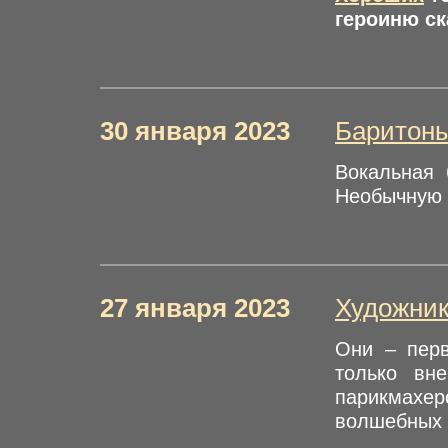
героиню ск
30 января 2023
Баритоны
Вокальная 
Необычную 
27 января 2023
Художник
Они – перв
только вн
парикмахе
волшебных и