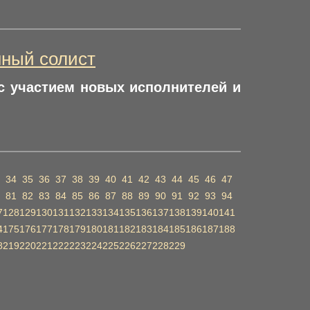
нный солист
 с участием новых исполнителей и
34
35
36
37
38
39
40
41
42
43
44
45
46
47
81
82
83
84
85
86
87
88
89
90
91
92
93
94
7
128
129
130
131
132
133
134
135
136
137
138
139
140
141
4
175
176
177
178
179
180
181
182
183
184
185
186
187
188
8
219
220
221
222
223
224
225
226
227
228
229