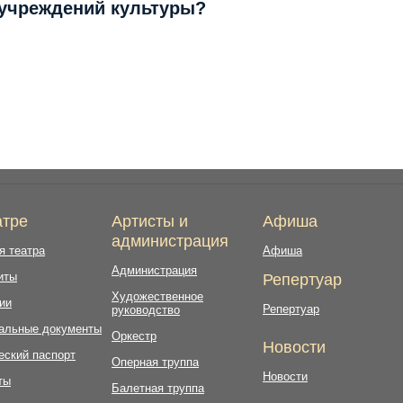
 учреждений культуры?
атре
Артисты и
Афиша
администрация
я театра
Афиша
Администрация
иты
Репертуар
Художественное
ии
Репертуар
руководство
альные документы
Оркестр
Новости
еский паспорт
Оперная труппа
Новости
ты
Балетная труппа