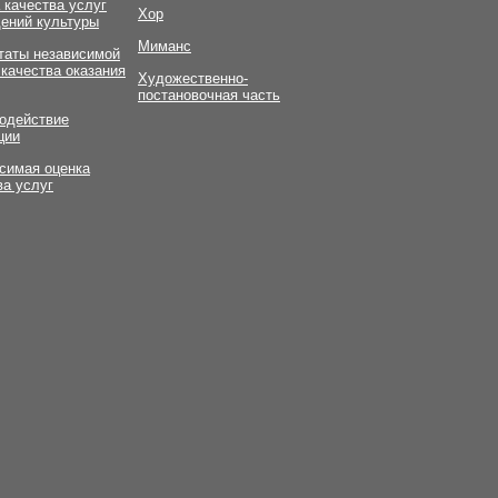
 качества услуг
Хор
ений культуры
Миманс
таты независимой
 качества оказания
Художественно-
постановочная часть
одействие
ции
симая оценка
ва услуг