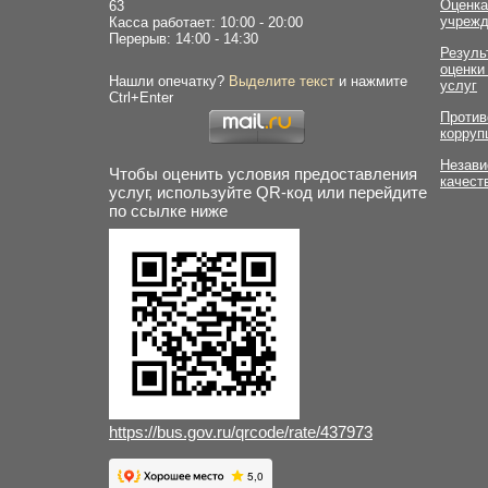
Оценка
63
учрежд
Касса работает: 10:00 - 20:00
Перерыв: 14:00 - 14:30
Резуль
оценки
Нашли опечатку?
Выделите текст
и нажмите
услуг
Ctrl+Enter
Против
корруп
Незави
Чтобы оценить условия предоставления
качест
услуг, используйте QR-код или перейдите
по ссылке ниже
https://bus.gov.ru/qrcode/rate/437973