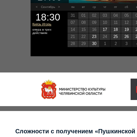
<
Сентябрь
>
пн
вт
ср
чт
пт
сб
18:30
31
01
02
03
04
05
07
08
09
10
11
12
Князь Игорь
14
15
16
17
18
19
опера в трех
действиях
21
22
23
24
25
26
28
29
30
1
2
3
Сложности с получением «Пушкинской