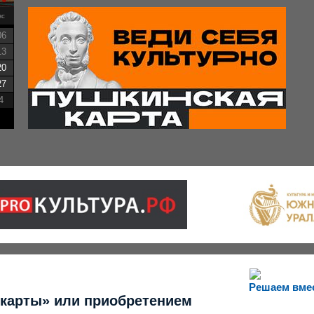
вс
06
13
20
27
4
Решаем вме
 карты» или приобретением