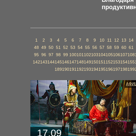
продуктив
1
2
3
4
5
6
7
8
9
10
11
12
13
14
48
49
50
51
52
53
54
55
56
57
58
59
60
61
95
96
97
98
99
100
101
102
103
104
105
106
107
108
142
143
144
145
146
147
148
149
150
151
152
153
154
155
189
190
191
192
193
194
195
196
197
198
199
АФИ
17.09