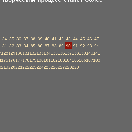
34
35
36
37
38
39
40
41
42
43
44
45
46
47
81
82
83
84
85
86
87
88
89
90
91
92
93
94
7
128
129
130
131
132
133
134
135
136
137
138
139
140
141
4
175
176
177
178
179
180
181
182
183
184
185
186
187
188
8
219
220
221
222
223
224
225
226
227
228
229