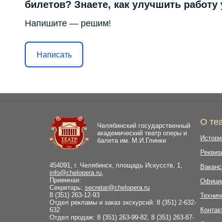
билетов? Знаете, как улучшить работу
Напишите — решим!
Написать
О те
Челябинский государственный
академический театр оперы и
Истори
балета им. М.И.Глинки
Реквиз
454091, г. Челябинск, площадь Искусств, 1,
Ваканс
info@chelopera.ru
,
Приемная:
Офици
Секретарь:
secretar@chelopera.ru
8 (351) 263-12-93
Технич
Отдел рекламы и заказ экскурсий: 8 (351) 2-632-
632
Контак
Отдел продаж: 8 (351) 263-99-82, 8 (351) 263-87-