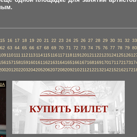
ным.
15
16
17
18
19
20
21
22
23
24
25
26
27
28
29
30
31
32
33
62
63
64
65
66
67
68
69
70
71
72
73
74
75
76
77
78
79
80
109
110
111
112
113
114
115
116
117
118
119
120
121
122
123
124
125
126
12
156
157
158
159
160
161
162
163
164
165
166
167
168
169
170
171
172
173
17
200
201
202
203
204
205
206
207
208
209
210
211
212
213
214
215
216
217
21
ША
КУПИТЬ БИЛЕТ