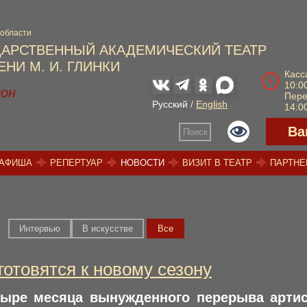
 области
ДАРСТВЕННЫЙ АКАДЕМИЧЕСКИЙ ТЕАТР
НИ М. И. ГЛИНКИ
Касс
10:00
зон
Пер
Русский
/
English
14:00
Ва
Поиск
АФИША
РЕПЕРТУАР
НОВОСТИ
ВИЗИТ В ТЕАТР
ПАРТН
Интервью
В искусстве
Вce
готовятся к новому сезону
тыре месяца вынужденного перерыва артис