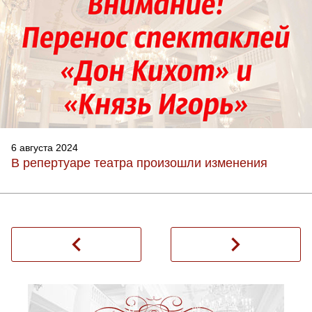
6 августа 2024
В репертуаре театра произошли изменения
navigate_before
navigate_next