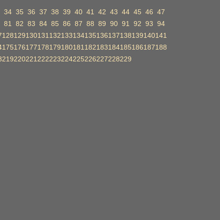
34
35
36
37
38
39
40
41
42
43
44
45
46
47
81
82
83
84
85
86
87
88
89
90
91
92
93
94
7
128
129
130
131
132
133
134
135
136
137
138
139
140
141
4
175
176
177
178
179
180
181
182
183
184
185
186
187
188
8
219
220
221
222
223
224
225
226
227
228
229