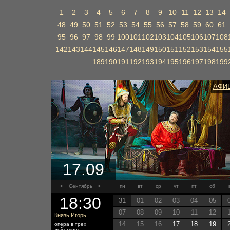
1
2
3
4
5
6
7
8
9
10
11
12
13
14
48
49
50
51
52
53
54
55
56
57
58
59
60
61
95
96
97
98
99
100
101
102
103
104
105
106
107
108
142
143
144
145
146
147
148
149
150
151
152
153
154
155
189
190
191
192
193
194
195
196
197
198
199
АФИ
17.09
<
Сентябрь
>
пн
вт
ср
чт
пт
сб
18:30
31
01
02
03
04
05
07
08
09
10
11
12
Князь Игорь
14
15
16
17
18
19
опера в трех
действиях