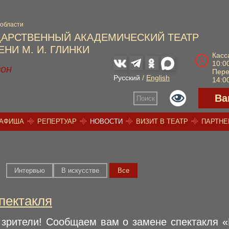
 области
ДАРСТВЕННЫЙ АКАДЕМИЧЕСКИЙ ТЕАТР
НИ М. И. ГЛИНКИ
Касс
10:00
зон
Пер
Русский
/
English
14:00
Ва
Поиск
АФИША
РЕПЕРТУАР
НОВОСТИ
ВИЗИТ В ТЕАТР
ПАРТН
Интервью
В искусстве
Вce
пектакля
зрители! Сообщаем вам о замене спектакля 