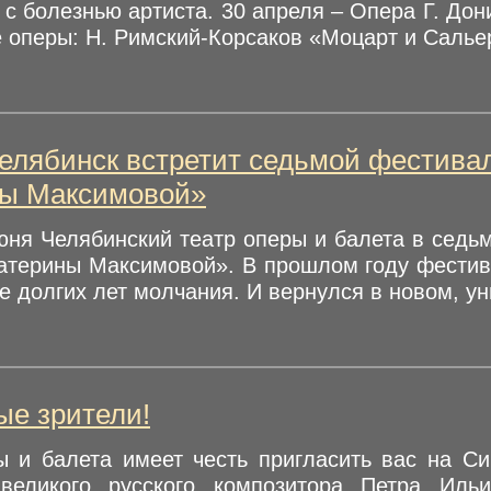
 с болезнью артиста. 30 апреля – Опера Г. До
оперы: Н. Римский-Корсаков «Моцарт и Сальер
елябинск встретит седьмой фестивал
ны Максимовой»
юня Челябинский театр оперы и балета в седь
катерины Максимовой». В прошлом году фестив
е долгих лет молчания. И вернулся в новом, ун
е зрители!
ы и балета имеет честь пригласить вас на С
великого русского композитора Петра Иль