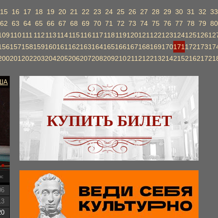
15
16
17
18
19
20
21
22
23
24
25
26
27
28
29
30
31
32
33
62
63
64
65
66
67
68
69
70
71
72
73
74
75
76
77
78
79
80
109
110
111
112
113
114
115
116
117
118
119
120
121
122
123
124
125
126
12
156
157
158
159
160
161
162
163
164
165
166
167
168
169
170
171
172
173
17
200
201
202
203
204
205
206
207
208
209
210
211
212
213
214
215
216
217
21
ША
КУПИТЬ БИЛЕТ
вс
06
13
20