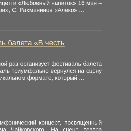
ницетти «Любовный напиток» 16 мая –
и», С. Рахманинов «Алеко» ...
ь балета «В честь
мой раз организует фестиваль балета
аль триумфально вернулся на сцену
икальном формате, который ...
имфонический концерт, посвященный
ича Чайковского. На сцене театра