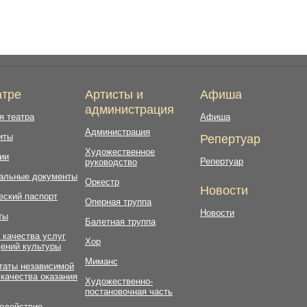
атре
Артисты и
Афиша
администрация
я театра
Афиша
Администрация
иты
Репертуар
Художественное
ии
Репертуар
руководство
альные документы
Оркестр
Новости
еский паспорт
Оперная труппа
Новости
ты
Балетная труппа
 качества услуг
Хор
ений культуры
Миманс
таты независимой
 качества оказания
Художественно-
постановочная часть
одействие