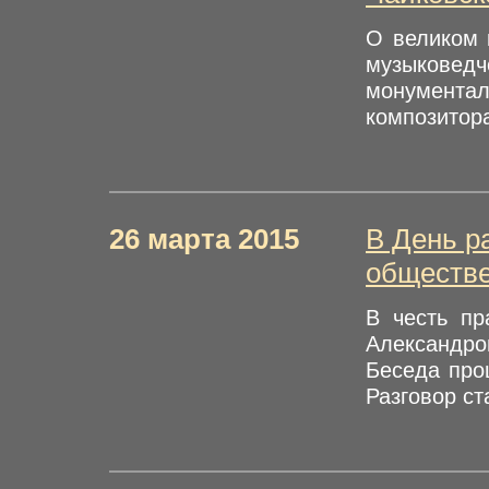
О великом 
музыковедч
монументал
композитора
26 марта 2015
В День р
обществ
В честь пр
Александро
Беседа про
Разговор ст