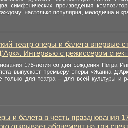
два симфонических произведения композитор
аждому: настолько популярна, мелодична и крас
кий театр оперы и балета впервые ст
’Арк». Интервью с режиссером спек
днования 175-летия со дня рождения Петра Ил
лета выпускает премьеру оперы «Жанна Д’Арк
е только для театра – для всей культуры и р
еры и балета в честь празднования 1
ого открывает абонемент на три спек