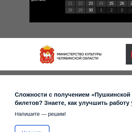
21
22
23
24
25
26
28
29
30
1
2
3
Сложности с получением «Пушкинской
билетов? Знаете, как улучшить работу
Напишите — решим!