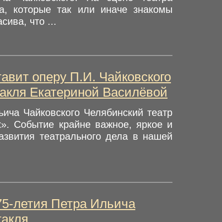
а, которые так или иначе знакомы
ива, что ...
авит оперу П.И. Чайковского
такля Екатериной Василёвой
ьича Чайковского Челябинский театр
». Событие крайне важное, яркое и
азвития театрального дела в нашей
75-летия Петра Ильича
такля