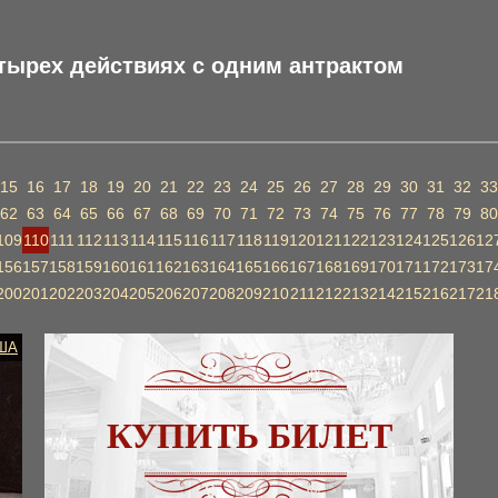
тырех действиях с одним антрактом
15
16
17
18
19
20
21
22
23
24
25
26
27
28
29
30
31
32
33
62
63
64
65
66
67
68
69
70
71
72
73
74
75
76
77
78
79
80
109
110
111
112
113
114
115
116
117
118
119
120
121
122
123
124
125
126
12
156
157
158
159
160
161
162
163
164
165
166
167
168
169
170
171
172
173
17
200
201
202
203
204
205
206
207
208
209
210
211
212
213
214
215
216
217
21
ША
КУПИТЬ БИЛЕТ