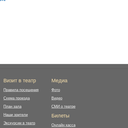
Визит в театр
Медиа
Правила посещения
Фото
Схема проезда
Видео
План зала
СМИ о театре
Наши зрители
Билеты
Экскурсии в театр
Онлайн касса