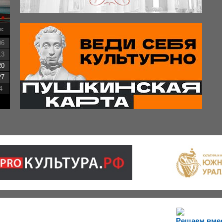
вс
06
13
20
27
4
Решаем вме