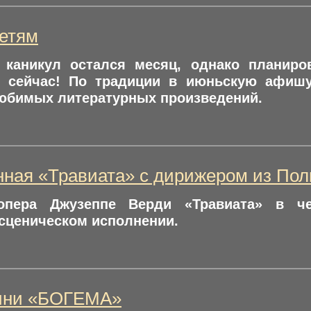
детям
 каникул остался месяц, однако планиро
 сейчас! По традиции в июньскую афишу
юбимых литературных произведений.
ная «Травиата» с дирижером из По
опера Джузеппе Верди «Травиата» в че
сценическом исполнении.
ини «БОГЕМА»