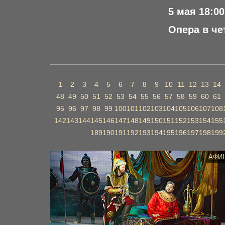
5 мая 18:00
Опера в че
1
2
3
4
5
6
7
8
9
10
11
12
13
14
48
49
50
51
52
53
54
55
56
57
58
59
60
61
95
96
97
98
99
100
101
102
103
104
105
106
107
108
142
143
144
145
146
147
148
149
150
151
152
153
154
155
189
190
191
192
193
194
195
196
197
198
199
АФИ