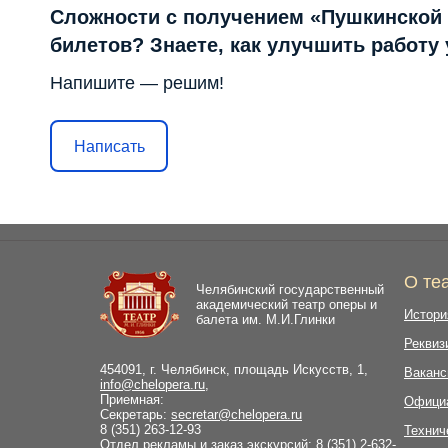
Сложности с получением «Пушкинской
билетов? Знаете, как улучшить работу
Напишите — решим!
Написать
О те
Челябинский государственный
академический театр оперы и
Истори
балета им. М.И.Глинки
Реквиз
454091, г. Челябинск, площадь Искусств, 1,
Ваканс
info@chelopera.ru
,
Приемная:
Офици
Секретарь:
secretar@chelopera.ru
8 (351) 263-12-93
Технич
Отдел рекламы и заказ экскурсий: 8 (351) 2-632-