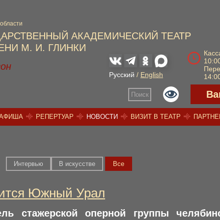
 области
ДАРСТВЕННЫЙ АКАДЕМИЧЕСКИЙ ТЕАТР
НИ М. И. ГЛИНКИ
Касс
10:00
зон
Пер
Русский
/
English
14:00
Ва
Поиск
АФИША
РЕПЕРТУАР
НОВОСТИ
ВИЗИТ В ТЕАТР
ПАРТН
Интервью
В искусстве
Вce
дится Южный Урал
ель стажерской оперной группы челябинс