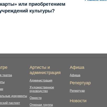
 карты» или приобретением
 учреждений культуры?
атре
Артисты и
Афиша
администрация
я театра
Афиша
Администрация
иты
Репертуар
Художественное
ии
Репертуар
руководство
альные документы
Оркестр
Новости
еский паспорт
Оперная труппа