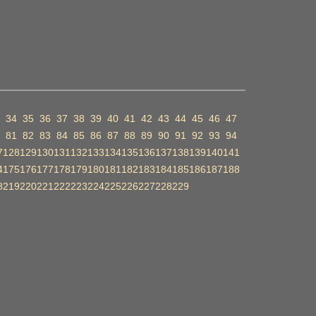
34
35
36
37
38
39
40
41
42
43
44
45
46
47
81
82
83
84
85
86
87
88
89
90
91
92
93
94
7
128
129
130
131
132
133
134
135
136
137
138
139
140
141
4
175
176
177
178
179
180
181
182
183
184
185
186
187
188
8
219
220
221
222
223
224
225
226
227
228
229