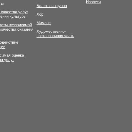
Новости
ты
Балетная труппа
 качества услуг
Хор
ений культуры
Миманс
таты независимой
 качества оказания
Художественно-
постановочная часть
одействие
ции
симая оценка
ва услуг