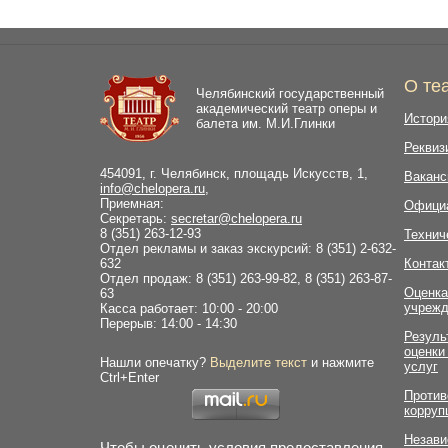
О те
Челябинский государственный
академический театр оперы и
Истори
балета им. М.И.Глинки
Реквиз
454091, г. Челябинск, площадь Искусств, 1,
Ваканс
info@chelopera.ru
,
Приемная:
Офици
Секретарь:
secretar@chelopera.ru
8 (351) 263-12-93
Технич
Отдел рекламы и заказ экскурсий: 8 (351) 2-632-
632
Контак
Отдел продаж: 8 (351) 263-99-82, 8 (351) 263-87-
Оценка
63
учрежд
Касса работает: 10:00 - 20:00
Перерыв: 14:00 - 14:30
Резуль
оценки
Нашли опечатку?
Выделите текст
и нажмите
услуг
Ctrl+Enter
Против
корруп
Незави
Чтобы оценить условия предоставления