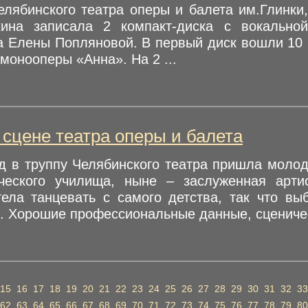
елябинского театра оперы и балета им.Глинки
ина записала 2 компакт-диска с вокальной
а Елены Попляновой. В первый диск вошли 10 
 монооперы «Анна». На 2 ...
а сцене театра оперы и балета
ад в труппу Челябинского театра пришла моло
ческого училища, ныне – заслуженная арти
тела танцевать с самого детства, так что вы
. Хорошие профессиональные данные, сценичес
15
16
17
18
19
20
21
22
23
24
25
26
27
28
29
30
31
32
33
62
63
64
65
66
67
68
69
70
71
72
73
74
75
76
77
78
79
80