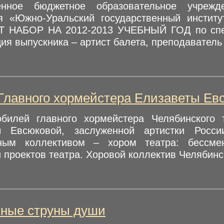
венное бюджетное образовательное учрежд
я «Южно-Уральский государственный институ
 НАБОР НА 2012-2013 УЧЕБНЫЙ ГОД по сп
я выпускника – артист балета, преподаватель 
лавного хормейстера Елизаветы Ев
билей главного хормейстера Челябинского 
ы Евсюковой, заслуженной артистки Росс
ьным коллективом – хором театра: бессме
 проектов театра. Хоровой коллектив Челябинск
ные струны души