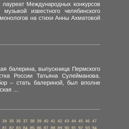
, лауреат Международных конкурсов
 музыкой известного челябинского
монологов на стихи Анны Ахматовой
дая балерина, выпускница Пермского
стка России Татьяна Сулейманова.
бор – стать балериной, был вполне
кая ...
34
35
36
37
38
39
40
41
42
43
44
45
46
47
81
82
83
84
85
86
87
88
89
90
91
92
93
94