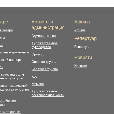
атре
Артисты и
Афиша
администрация
я театра
Афиша
Администрация
иты
Репертуар
Художественное
ии
Репертуар
руководство
альные документы
Оркестр
Новости
еский паспорт
Оперная труппа
Новости
ты
Балетная труппа
 качества услуг
Хор
ений культуры
Миманс
таты независимой
 качества оказания
Художественно-
постановочная часть
одействие
ции
симая оценка