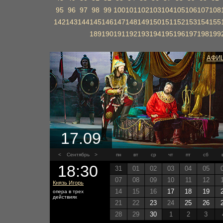
95
96
97
98
99
100
101
102
103
104
105
106
107
108
142
143
144
145
146
147
148
149
150
151
152
153
154
155
189
190
191
192
193
194
195
196
197
198
199
АФИ
17.09
<
Сентябрь
>
пн
вт
ср
чт
пт
сб
18:30
31
01
02
03
04
05
07
08
09
10
11
12
Князь Игорь
14
15
16
17
18
19
опера в трех
действиях
21
22
23
24
25
26
28
29
30
1
2
3