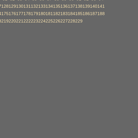
7
128
129
130
131
132
133
134
135
136
137
138
139
140
141
4
175
176
177
178
179
180
181
182
183
184
185
186
187
188
8
219
220
221
222
223
224
225
226
227
228
229