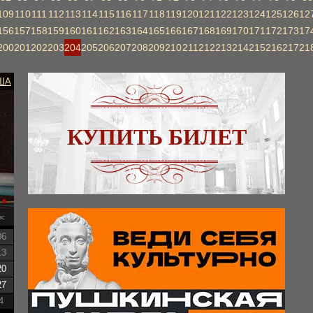
109
110
111
112
113
114
115
116
117
118
119
120
121
122
123
124
125
126
12
156
157
158
159
160
161
162
163
164
165
166
167
168
169
170
171
172
173
17
200
201
202
203
204
205
206
207
208
209
210
211
212
213
214
215
216
217
21
ША
КУПИТЬ БИЛЕТ
вс
06
13
20
27
4