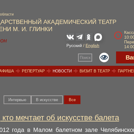
 области
ДАРСТВЕННЫЙ АКАДЕМИЧЕСКИЙ ТЕАТР
НИ М. И. ГЛИНКИ
Касс
10:00
зон
Пер
Русский
/
English
14:00
Ва
Поиск
АФИША
РЕПЕРТУАР
НОВОСТИ
ВИЗИТ В ТЕАТР
ПАРТН
Интервью
В искусстве
Вce
 кто мечтает об искусстве балета
012 года в Малом балетном зале Челябинског