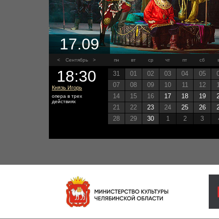
17.09
<
Сентябрь
>
пн
вт
ср
чт
пт
сб
18:30
31
01
02
03
04
05
07
08
09
10
11
12
Князь Игорь
14
15
16
17
18
19
опера в трех
действиях
21
22
23
24
25
26
28
29
30
1
2
3