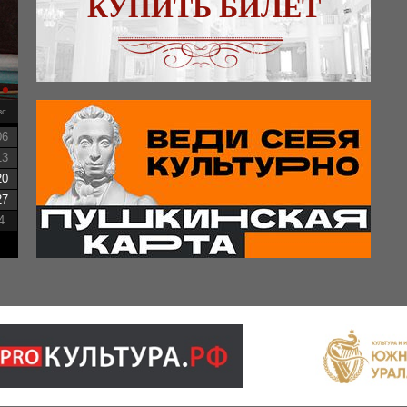
КУПИТЬ БИЛЕТ
вс
06
13
20
27
4