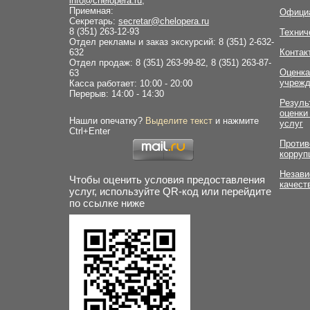
info@chelopera.ru
,
Приемная:
Офици
Секретарь:
secretar@chelopera.ru
8 (351) 263-12-93
Технич
Отдел рекламы и заказ экскурсий: 8 (351) 2-632-
632
Контак
Отдел продаж: 8 (351) 263-99-82, 8 (351) 263-87-
Оценка
63
учрежд
Касса работает: 10:00 - 20:00
Перерыв: 14:00 - 14:30
Резуль
оценки
Нашли опечатку?
Выделите текст
и нажмите
услуг
Ctrl+Enter
Против
корруп
Незави
Чтобы оценить условия предоставления
качест
услуг, используйте QR-код или перейдите
по ссылке ниже