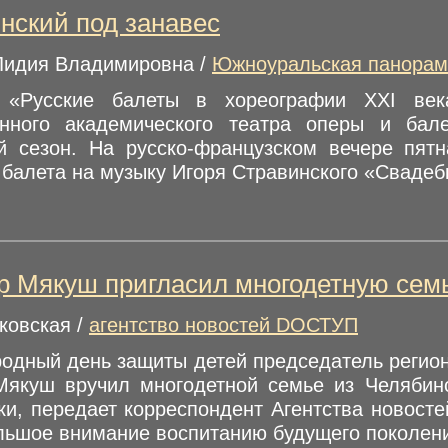
нский под занавес
Лидия Владимировна /
Южноуральская панорам
 «Русские балеты в хореографии XXI века
енного академического театра оперы и ба
й сезон. На русско-французском вечере пят
балета на музыку Игоря Стравинского «Свадебк
 Мякуш пригласил многодетную семь
ковская /
агентство новостей DОСТУП
одный день защиты детей председатель регион
якуш вручил многодетной семье из Челябинс
ки, передает корреспондент Агентства новосте
льшое внимание воспитанию будущего поколения