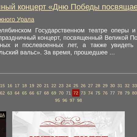
чный концерт «Дню Победы посвяща
жного Урала
лябинском Государственном театре оперы и 
праздничный концерт, посвященный Великой По
нных и послевоенных лет, а также увидеть
ьский вальс». За время, прошедшее ...
15
16
17
18
19
20
21
22
23
24
25
26
27
28
29
30
31
32
33
62
63
64
65
66
67
68
69
70
71
72
73
74
75
76
77
78
79
80
95
96
97
98
ША