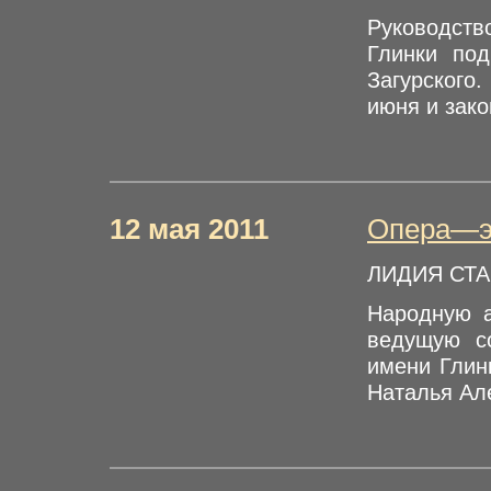
Руководств
Глинки под
Загурского
июня и зако
12 мая 2011
Опера—эт
ЛИДИЯ СТА
Народную а
ведущую со
имени Глин
Наталья Але