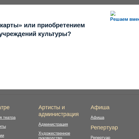
Решаем вме
 карты» или приобретением
 учреждений культуры?
атре
Артисты и
Афиша
администрация
я театра
Афиша
Администрация
иты
Репертуар
Художественное
ии
Репертуар
руководство