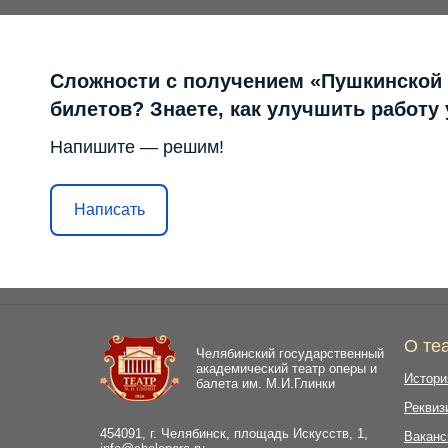
Сложности с получением «Пушкинской
билетов? Знаете, как улучшить работу
Напишите — решим!
Написать
О те
Челябинский государственный
академический театр оперы и
Истори
балета им. М.И.Глинки
Реквиз
454091, г. Челябинск, площадь Искусств, 1,
Ваканс