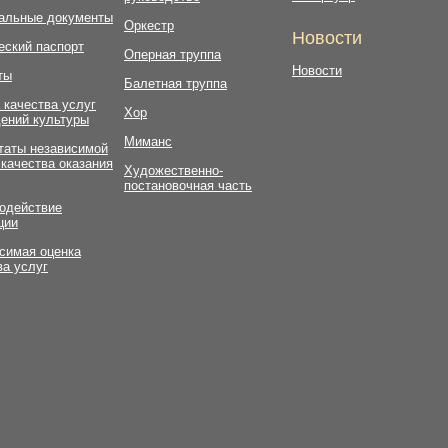
альные документы
Оркестр
Новости
еский паспорт
Оперная труппа
Новости
ты
Балетная труппа
 качества услуг
Хор
ений культуры
Миманс
таты независимой
 качества оказания
Художественно-
постановочная часть
одействие
ции
симая оценка
ва услуг