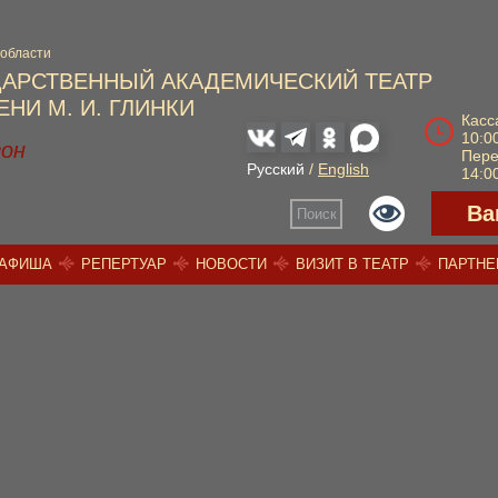
 области
ДАРСТВЕННЫЙ АКАДЕМИЧЕСКИЙ ТЕАТР
НИ М. И. ГЛИНКИ
Касс
10:00
зон
Пер
Русский
/
English
14:00
Ва
Поиск
АФИША
РЕПЕРТУАР
НОВОСТИ
ВИЗИТ В ТЕАТР
ПАРТН