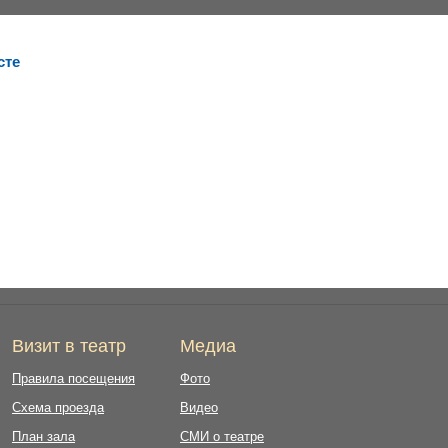
сте
Визит в театр
Медиа
Правила посещения
Фото
Схема проезда
Видео
План зала
СМИ о театре