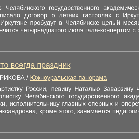
о Челябинского государственного академиче
писало договор о летних гастролях с Ирк
. Иркутяне пробудут в Челябинске целый меся
нчатся четырнадцатого июля гала-концертом с 
о всегда праздник
РИКОВА /
Южноуральская панорама
ртистку России, певицу Наталью Заварзину ч
листку Челябинского государственного акад
ки, исполнительницу главных оперных и оперет
ксандровна, кроме этого, занимается педагогич