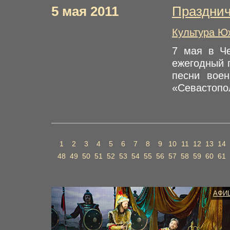
5 мая 2011
Праздни
Культура Ю
7 мая в Че
ежегодный 
песни вое
«Севастопол
1
2
3
4
5
6
7
8
9
10
11
12
13
14
48
49
50
51
52
53
54
55
56
57
58
59
60
61
АФИ