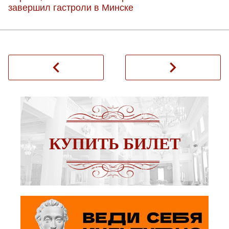
завершил гастроли в Минске
navigate_before
navigate_next
КУПИТЬ БИЛЕТ