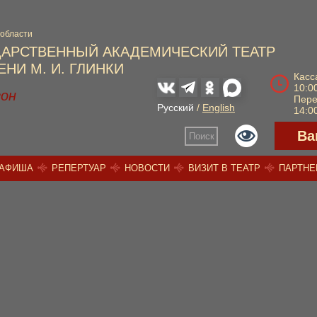
 области
ДАРСТВЕННЫЙ АКАДЕМИЧЕСКИЙ ТЕАТР
НИ М. И. ГЛИНКИ
Касс
10:00
зон
Пер
Русский
/
English
14:00
Ва
Поиск
АФИША
РЕПЕРТУАР
НОВОСТИ
ВИЗИТ В ТЕАТР
ПАРТН