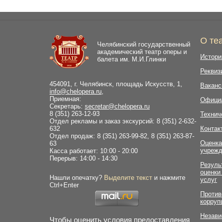
О те
Челябинский государственный
академический театр оперы и
Истори
балета им. М.И.Глинки
Реквиз
454091, г. Челябинск, площадь Искусств, 1,
Ваканс
info@chelopera.ru
,
Приемная:
Офици
Секретарь:
secretar@chelopera.ru
8 (351) 263-12-93
Технич
Отдел рекламы и заказ экскурсий: 8 (351) 2-632-
632
Контак
Отдел продаж: 8 (351) 263-99-82, 8 (351) 263-87-
Оценка
63
учрежд
Касса работает: 10:00 - 20:00
Перерыв: 14:00 - 14:30
Резуль
оценки
Нашли опечатку?
Выделите текст
и нажмите
услуг
Ctrl+Enter
Против
корруп
Незави
Чтобы оценить условия предоставления