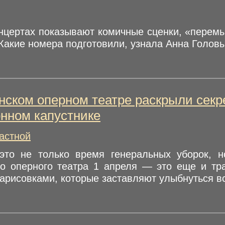
онцертах показывают комичные сценки, «перем
 Какие номера подготовили, узнала Анна Голов
нском оперном театре раскрыли секр
нном капустнике
астной
то не только время генеральных уборок, н
го оперного театра 1 апреля — это еще и тр
арисовками, которые заставляют улыбнуться вс