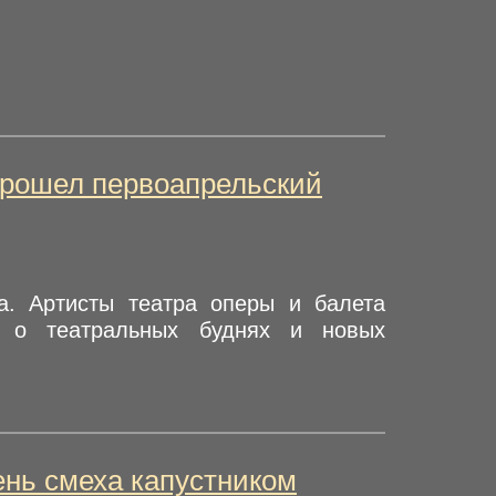
 прошел первоапрельский
а. Артисты театра оперы и балета
и о театральных буднях и новых
ень смеха капустником