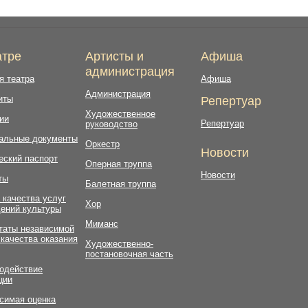
атре
Артисты и
Афиша
администрация
я театра
Афиша
Администрация
иты
Репертуар
Художественное
ии
Репертуар
руководство
альные документы
Оркестр
Новости
еский паспорт
Оперная труппа
Новости
ты
Балетная труппа
 качества услуг
Хор
ений культуры
Миманс
таты независимой
 качества оказания
Художественно-
постановочная часть
одействие
ции
симая оценка