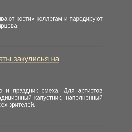
ывают кости» коллегам и пародируют
ырцева.
еты закулисья на
о и праздник смеха. Для артистов
адиционный капустник, наполненный
ех зрителей.