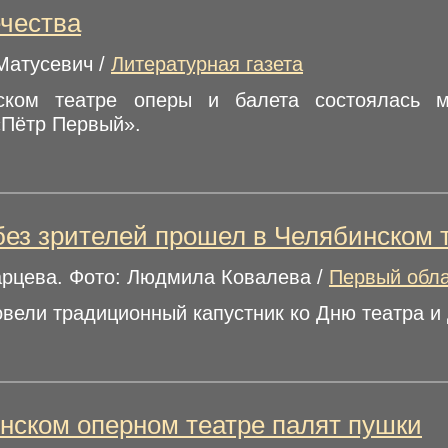
чества
Матусевич /
Литературная газета
ском театре оперы и балета состоялась 
«Пётр Первый».
без зрителей прошел в Челябинском 
арцева. Фото: Людмила Ковалева /
Первый обл
овели традиционный капустник ко Дню театра и
нском оперном театре палят пушки