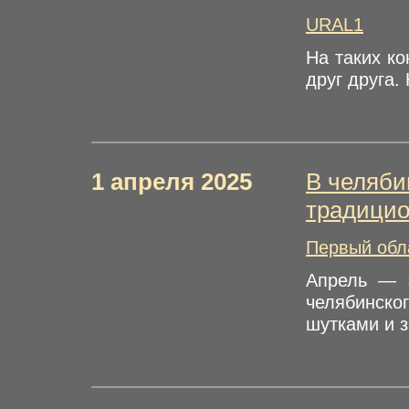
URAL1
На таких к
друг друга.
1 апреля 2025
В челяби
традицио
Первый обл
Апрель — э
челябинско
шутками и з