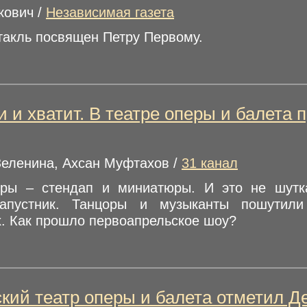
кович /
Независимая газета
такль посвящен Петру Первому.
 и хватит. В театре оперы и балета
Зеленина, Ахсан Муфтахов /
31 канал
ры – стендап и миниатюры. И это не шутк
капустник. Танцоры и музыканты пошутил
х. Как прошло первоапрельское шоу?
кий театр оперы и балета отметил Д