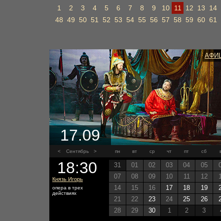
1
2
3
4
5
6
7
8
9
10
11
12
13
14
48
49
50
51
52
53
54
55
56
57
58
59
60
61
АФИ
17.09
<
Сентябрь
>
пн
вт
ср
чт
пт
сб
18:30
31
01
02
03
04
05
07
08
09
10
11
12
Князь Игорь
14
15
16
17
18
19
опера в трех
действиях
21
22
23
24
25
26
28
29
30
1
2
3