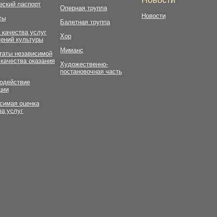
еский паспорт
Оперная труппа
Новости
ты
Балетная труппа
 качества услуг
Хор
ений культуры
Миманс
таты независимой
 качества оказания
Художественно-
постановочная часть
одействие
ции
симая оценка
ва услуг