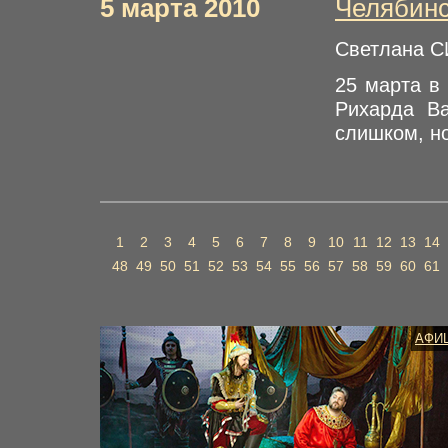
5 марта 2010
Челябинс
Светлана 
25 марта в
Рихарда В
слишком, но
1
2
3
4
5
6
7
8
9
10
11
12
13
14
48
49
50
51
52
53
54
55
56
57
58
59
60
61
АФИ