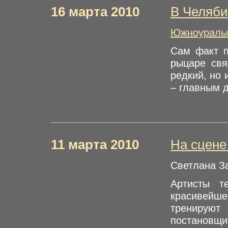
16 марта 2010
В Челяби
Южноуральс
Сам факт п
рыцаре свя
редкий, но 
– главным 
11 марта 2010
На сцене
Светлана З
Артисты т
красивейш
тренируют
постановщ