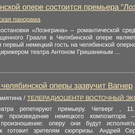
нской опере состоится премьера "Лоэ
кая панорама
остановки «Лоэнгрина» – романтической сре
щенного Грааля в Челябинской опере являет
и первый немецкий гость на челябинской опер
дирижером театра Антоном Гришаниным ...
 челябинской оперы зазвучит Вагнер
амятина /
ТЕЛЕРАДИОЦЕНТР ВОСТОЧНЫЙ ЭК
еатра репетируют премьеру. Четверг , 11
ее произведение немецкого композитора –
 произношение: оперу они будут исполнят
ик готовит зрителям сюрпризы. Андрей Сер