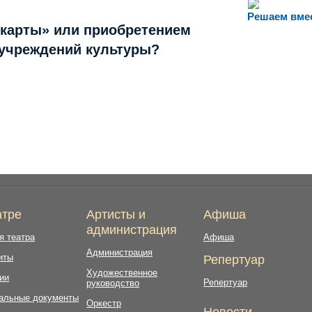
Решаем вме
 карты» или приобретением
 учреждений культуры?
атре
Артисты и
Афиша
администрация
я театра
Афиша
Администрация
иты
Репертуар
Художественное
ии
Репертуар
руководство
альные документы
Оркестр
Новости