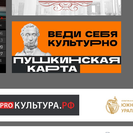
вс
06
13
20
27
4