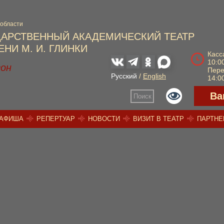
 области
ДАРСТВЕННЫЙ АКАДЕМИЧЕСКИЙ ТЕАТР
НИ М. И. ГЛИНКИ
Касс
10:00
зон
Пер
Русский
/
English
14:00
Ва
Поиск
АФИША
РЕПЕРТУАР
НОВОСТИ
ВИЗИТ В ТЕАТР
ПАРТН