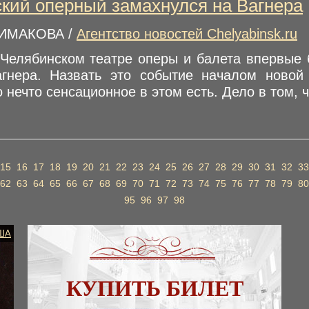
кий оперный замахнулся на Вагнера
СИМАКОВА /
Агентство новостей Chelyabinsk.ru
 Челябинском театре оперы и балета впервые 
агнера. Назвать это событие началом ново
 нечто сенсационное в этом есть. Дело в том, ч
15
16
17
18
19
20
21
22
23
24
25
26
27
28
29
30
31
32
33
62
63
64
65
66
67
68
69
70
71
72
73
74
75
76
77
78
79
80
95
96
97
98
ША
КУПИТЬ БИЛЕТ