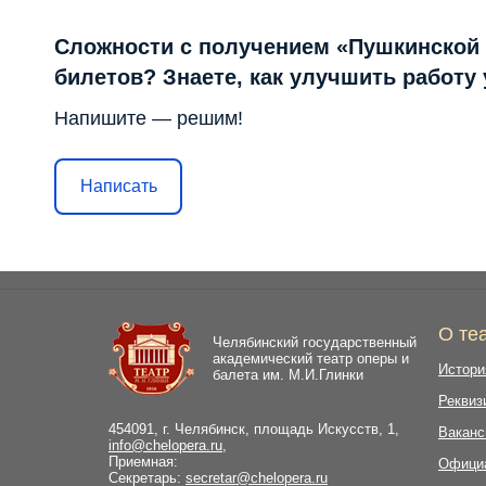
Сложности с получением «Пушкинской
билетов? Знаете, как улучшить работу
Напишите — решим!
Написать
О те
Челябинский государственный
академический театр оперы и
Истори
балета им. М.И.Глинки
Реквиз
454091, г. Челябинск, площадь Искусств, 1,
Ваканс
info@chelopera.ru
,
Приемная:
Офици
Секретарь:
secretar@chelopera.ru