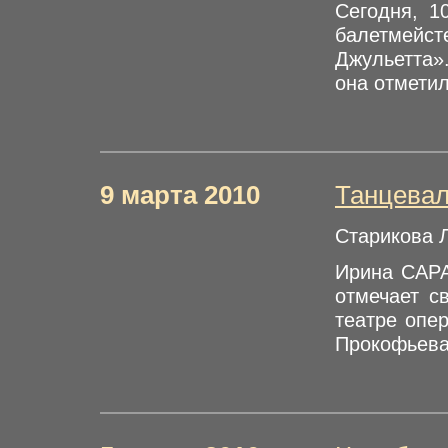
Сегодня, 1
балетмейст
Джульетта»
она отметил
9 марта 2010
Танцевал
Старикова 
Ирина САРА
отмечает с
театре опе
Прокофьева.