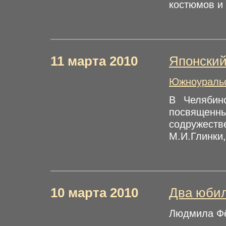
костюмов и 
11 марта 2010
Японский
Южноуральс
В Челябин
посвященны
содружеств
М.И.Глинки,
10 марта 2010
Два юбил
Людмила Ф