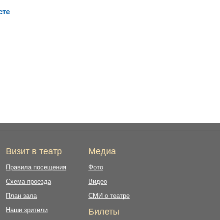
сте
Визит в театр
Медиа
Правила посещения
Фото
Схема проезда
Видео
План зала
СМИ о театре
Наши зрители
Билеты