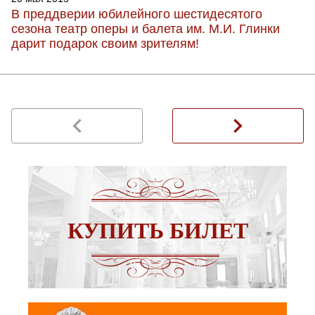
В преддверии юбилейного шестидесятого
сезона театр оперы и балета им. М.И. Глинки
дарит подарок своим зрителям!
navigate_before
navigate_next
КУПИТЬ БИЛЕТ