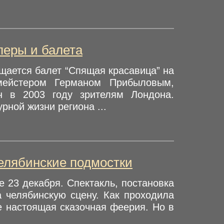
перы и балета
щается балет “Спящая красавица” на
тмейстером Германом Прибыловым,
н в 2003 году зрителям Лондона.
рной жизни региона ...
елябинские подмостки
е 23 декабря. Спектакль, постановка
а челябинскую сцену. Как проходила
е настоящая сказочная феерия. Но в