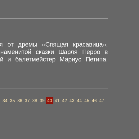
ся от дремы «Спящая красавица».
знаменитой сказки Шарля Перро в
ий и балетмейстер Мариус Петипа.
34
35
36
37
38
39
40
41
42
43
44
45
46
47