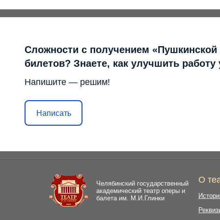
Сложности с получением «Пушкинской
билетов? Знаете, как улучшить работу
Напишите — решим!
Написать
О те
Челябинский государственный
академический театр оперы и
Истори
балета им. М.И.Глинки
Реквиз