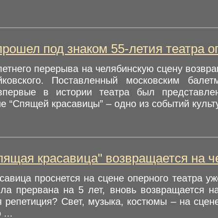
 прошел под знаком 55-летия театра о
летнего перерыва на челябинскую сцену возвра
йковского. Поставленный московским бале
 впервые в истории театра был представле
 “Спящей красавицы” – одно из событий культу
пящая красавица" возвращается на ч
авица проснется на сцене оперного театра уж
ыла прервана на 5 лет, вновь возвращается н
я репетиция? Свет, музыка, костюмы – на сцен
...