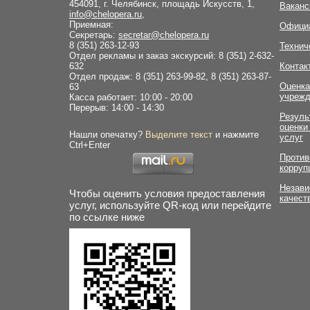
454091, г. Челябинск, площадь Искусств, 1,
Ваканс
info@chelopera.ru
,
Приемная:
Офици
Секретарь:
secretar@chelopera.ru
8 (351) 263-12-93
Технич
Отдел рекламы и заказ экскурсий: 8 (351) 2-632-
632
Контак
Отдел продаж: 8 (351) 263-99-82, 8 (351) 263-87-
Оценка
63
учрежд
Касса работает: 10:00 - 20:00
Перерыв: 14:00 - 14:30
Резуль
оценки
Нашли опечатку?
Выделите текст
и нажмите
услуг
Ctrl+Enter
Против
корруп
Незави
Чтобы оценить условия предоставления
качест
услуг, используйте QR-код или перейдите
по ссылке ниже