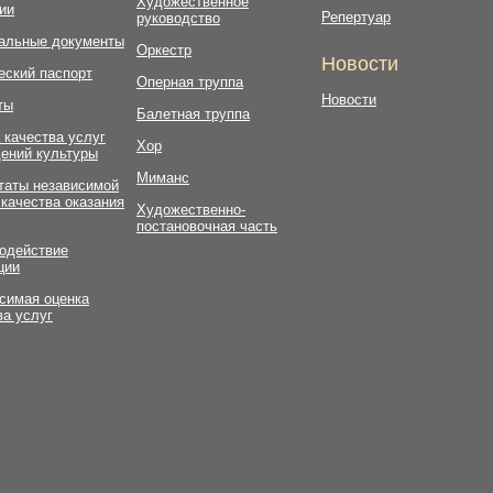
Художественное
ии
Репертуар
руководство
альные документы
Оркестр
Новости
еский паспорт
Оперная труппа
Новости
ты
Балетная труппа
 качества услуг
Хор
ений культуры
Миманс
таты независимой
 качества оказания
Художественно-
постановочная часть
одействие
ции
симая оценка
ва услуг