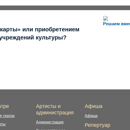
Решаем вме
 карты» или приобретением
 учреждений культуры?
атре
Артисты и
Афиша
администрация
я театра
Афиша
Администрация
иты
Репертуар