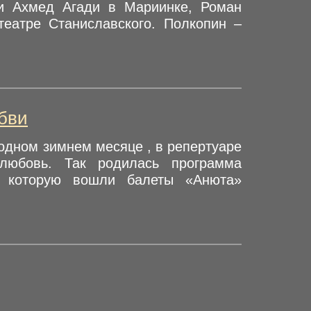
 и Ахмед Агади в Мариинке, Роман
еатре Станиславского. Полкопин –
бви
лодном зимнем месяце , в репертуаре
…любовь. Так родилась программа
в которую вошли балеты «Анюта»