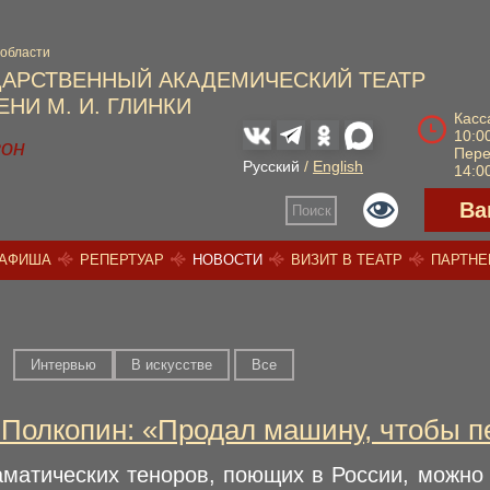
 области
ДАРСТВЕННЫЙ АКАДЕМИЧЕСКИЙ ТЕАТР
НИ М. И. ГЛИНКИ
Касс
10:00
зон
Пер
Русский
/
English
14:00
Ва
Поиск
АФИША
РЕПЕРТУАР
НОВОСТИ
ВИЗИТ В ТЕАТР
ПАРТН
Интервью
В искусстве
Вce
Полкопин: «Продал машину, чтобы пе
аматических теноров, поющих в России, можно 