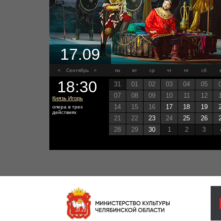
17.09
<
Сентябрь
>
пн
вт
ср
чт
пт
сб
18:30
31
01
02
03
04
05
07
08
09
10
11
12
Князь Игорь
14
15
16
17
18
19
опера в трех
действиях
21
22
23
24
25
26
28
29
30
1
2
3