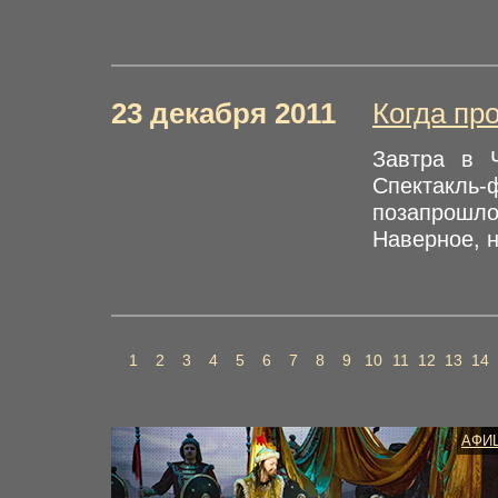
23 декабря 2011
Когда п
Завтра в 
Спектакль
позапрошло
Наверное, н
1
2
3
4
5
6
7
8
9
10
11
12
13
14
АФИ