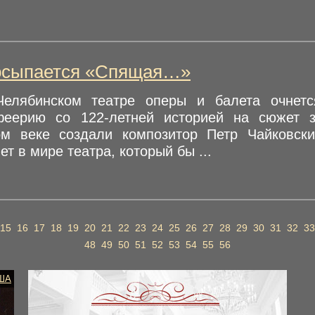
росыпается «Спящая…»
Челябинском театре оперы и балета очнет
-феерию со 122-летней историей на сюжет 
м веке создали композитор Петр Чайковск
ет в мире театра, который бы ...
15
16
17
18
19
20
21
22
23
24
25
26
27
28
29
30
31
32
33
48
49
50
51
52
53
54
55
56
ША