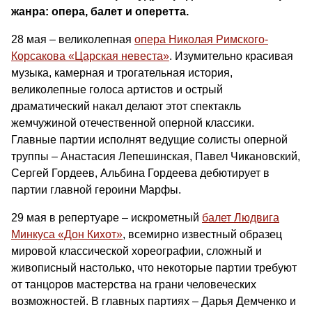
жанра: опера, балет и оперетта.
28 мая – великолепная
опера Николая Римского-
Корсакова «Царская невеста»
. Изумительно красивая
музыка, камерная и трогательная история,
великолепные голоса артистов и острый
драматический накал делают этот спектакль
жемчужиной отечественной оперной классики.
Главные партии исполнят ведущие солисты оперной
труппы – Анастасия Лепешинская, Павел Чикановский,
Сергей Гордеев, Альбина Гордеева дебютирует в
партии главной героини Марфы.
29 мая в репертуаре – искрометный
балет Людвига
Минкуса «Дон Кихот»
, всемирно известный образец
мировой классической хореографии, сложный и
живописный настолько, что некоторые партии требуют
от танцоров мастерства на грани человеческих
возможностей. В главных партиях – Дарья Демченко и