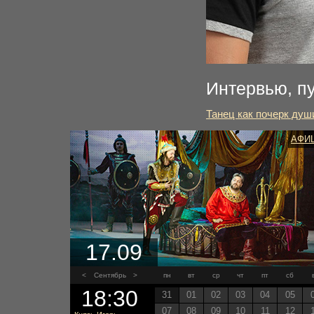
Интервью, п
Танец как почерк душ
АФИ
17.09
<
Сентябрь
>
пн
вт
ср
чт
пт
сб
18:30
31
01
02
03
04
05
07
08
09
10
11
12