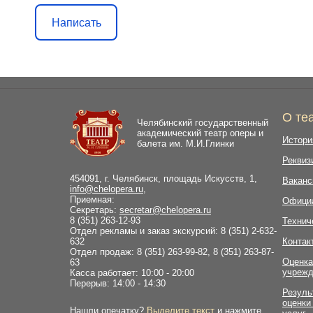
Написать
О те
Челябинский государственный
академический театр оперы и
Истори
балета им. М.И.Глинки
Реквиз
454091, г. Челябинск, площадь Искусств, 1,
Ваканс
info@chelopera.ru
,
Приемная:
Офици
Секретарь:
secretar@chelopera.ru
8 (351) 263-12-93
Технич
Отдел рекламы и заказ экскурсий: 8 (351) 2-632-
632
Контак
Отдел продаж: 8 (351) 263-99-82, 8 (351) 263-87-
Оценка
63
учрежд
Касса работает: 10:00 - 20:00
Перерыв: 14:00 - 14:30
Резуль
оценки
Нашли опечатку?
Выделите текст
и нажмите