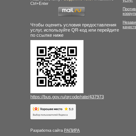
услуг
Ctrl+Enter
Против
корруп
Незави
Чтобы оценить условия предоставления
качест
услуг, используйте QR-код или перейдите
по ссылке ниже
https://bus.gov.ru/qrcode/rate/437973
Разработка сайта
РАПИРА