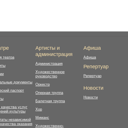
атре
Артисты и
Афиша
администрация
я театра
Афиша
Администрация
иты
Репертуар
Художественное
ии
Репертуар
руководство
альные документы
Оркестр
Новости
еский паспорт
Оперная труппа
Новости
ты
Балетная труппа
 качества услуг
Хор
ений культуры
Миманс
таты независимой
 качества оказания
Художественно-