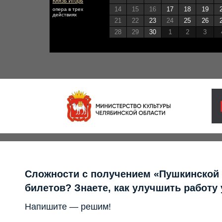
Князь Игорь
14
15
16
17
18
19
опера в трех
действиях
21
22
23
24
25
26
28
29
30
1
2
3
Сложности с получением «Пушкинской
билетов? Знаете, как улучшить работу
Напишите — решим!