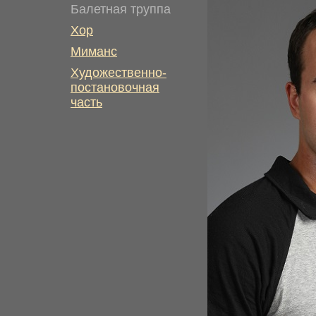
Балетная труппа
Хор
Миманс
Художественно-
постановочная
часть