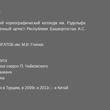
я
кий хореографический колледж им. Рудольфа
енный артист Республики Башкортостан А.С.
ЧГАТОБ
им. М.И. Глинки.
куса
ое озеро» П. Чайковского
льмана
ана
 в Турцию, в 2009г. и 2011г. – в Китай