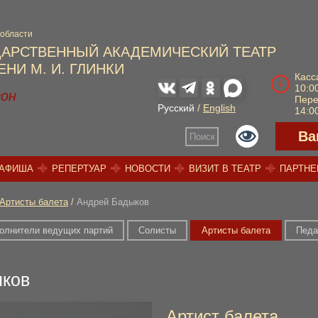
 области
ДАРСТВЕННЫЙ АКАДЕМИЧЕСКИЙ ТЕАТР
НИ М. И. ГЛИНКИ
Касс
10:00
зон
Пер
Русский
/
English
14:00
Ва
Поиск
АФИША
РЕПЕРТУАР
НОВОСТИ
ВИЗИТ В ТЕАТР
ПАРТН
Артисты балета
/
Андрей Бадыков
олнители ведущих партий
Солисты
Артисты балета
Педа
ков
Артист балета