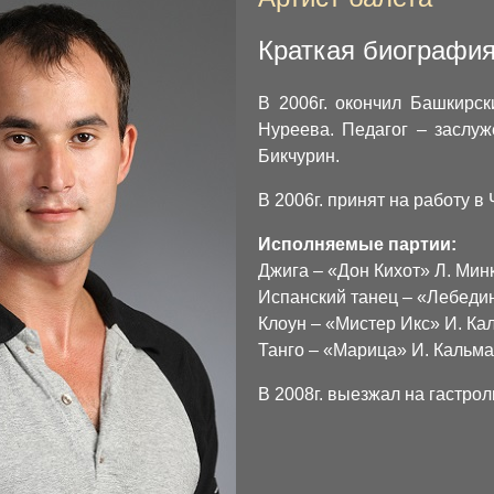
Краткая биографи
В 2006г. окончил Башкирс
Нуреева. Педагог – заслуж
Бикчурин.
В 2006г. принят на работу в
Исполняемые партии:
Джига – «Дон Кихот» Л. Мин
Испанский танец – «Лебедин
Клоун – «Мистер Икс» И. Ка
Танго – «Марица» И. Кальм
В 2008г. выезжал на гастроли