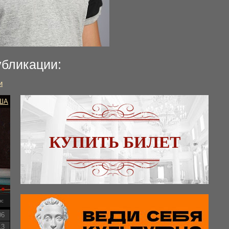
убликации:
и
ША
КУПИТЬ БИЛЕТ
вс
06
13