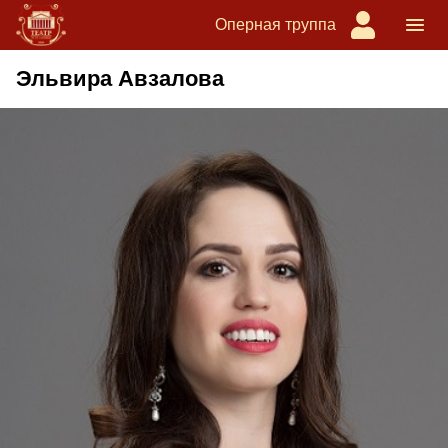
Оперная труппа
Эльвира Авзалова