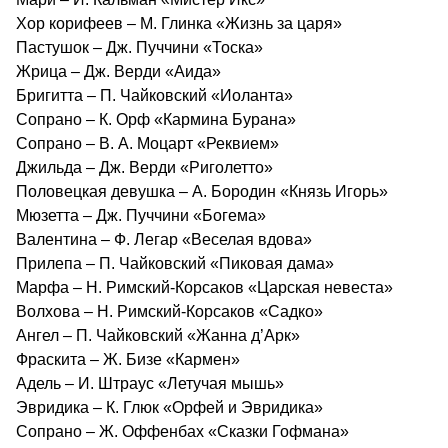
Хор корифеев – М. Глинка «Жизнь за царя»
Пастушок – Дж. Пуччини «Тоска»
Жрица – Дж. Верди «Аида»
Бригитта – П. Чайковский «Иоланта»
Сопрано – К. Орф «Кармина Бурана»
Сопрано – В. А. Моцарт «Реквием»
Джильда – Дж. Верди «Риголетто»
Половецкая девушка – А. Бородин «Князь Игорь»
Мюзетта – Дж. Пуччини «Богема»
Валентина – Ф. Легар «Веселая вдова»
Прилепа – П. Чайковский «Пиковая дама»
Марфа – Н. Римский-Корсаков «Царская невеста»
Волхова – Н. Римский-Корсаков «Садко»
Ангел – П. Чайковский «Жанна д’Арк»
Фраскита – Ж. Бизе «Кармен»
Адель – И. Штраус «Летучая мышь»
Эвридика – К. Глюк «Орфей и Эвридика»
Сопрано – Ж. Оффенбах «Сказки Гофмана»