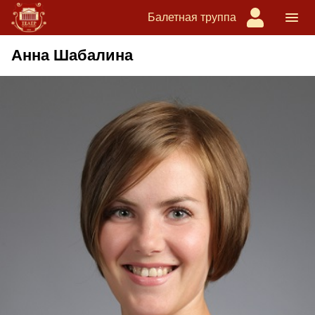
Балетная труппа
Анна Шабалина