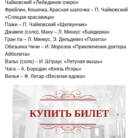
Чайковский «Лебединое озеро»
Фрейлин, Кошечка, Красная шапочка – П. Чайковский
«Спящая красавица»
Пажи – П. Чайковский «Щелкунчик»
Джампе (соло), Ману – Л. Минкус «Баядерка»
Гран па – Л. Минкус, Э. Дельдевез «Пахита»
Обезьяна Чичи – И. Морозов «Приключения доктора
Айболита»
Вальс (соло) – И. Штраус «Летучая мышь»
Чага – А. Бородин «Князь Игорь»
Вилья – Ф. Легар «Веселая вдова»
КУПИТЬ БИЛЕТ