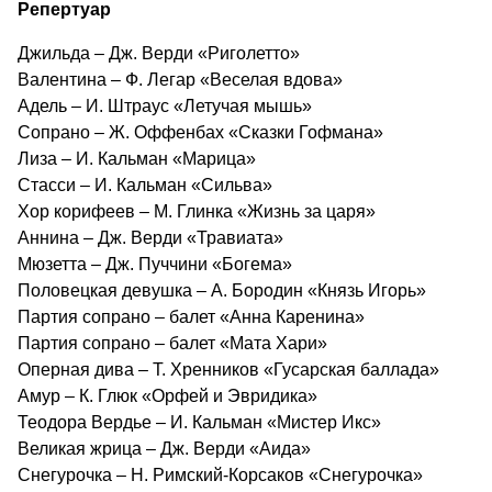
Репертуар
Джильда – Дж. Верди «Риголетто»
Валентина – Ф. Легар «Веселая вдова»
Адель – И. Штраус «Летучая мышь»
Сопрано – Ж. Оффенбах «Сказки Гофмана»
Лиза – И. Кальман «Марица»
Стасси – И. Кальман «Сильва»
Хор корифеев – М. Глинка «Жизнь за царя»
Аннина – Дж. Верди «Травиата»
Мюзетта – Дж. Пуччини «Богема»
Половецкая девушка – А. Бородин «Князь Игорь»
Партия сопрано – балет «Анна Каренина»
Партия сопрано – балет «Мата Хари»
Оперная дива – Т. Хренников «Гусарская баллада»
Амур – К. Глюк «Орфей и Эвридика»
Теодора Вердье – И. Кальман «Мистер Икс»
Великая жрица – Дж. Верди «Аида»
Снегурочка – Н. Римский-Корсаков «Снегурочка»