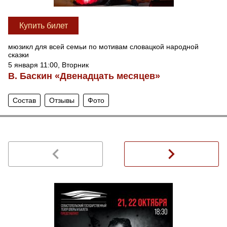
Купить билет
мюзикл для всей семьи по мотивам словацкой народной
сказки
5 января 11:00, Вторник
В. Баскин «Двенадцать месяцев»
Состав
Отзывы
Фото
navigate_before
navigate_next