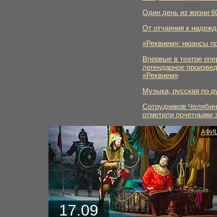
Один день из жизни 6
От отчаяния к надежд
«Реквием»: нюансы п
Впервые в театре опе
легендарное произвед
«Реквием»
Музыка, русская по д
Сотрудников Челябинс
отметили почетными 
АФИ
17.09