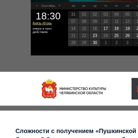
<
Сентябрь
>
пн
вт
ср
чт
пт
сб
18:30
31
01
02
03
04
05
07
08
09
10
11
12
Князь Игорь
14
15
16
17
18
19
опера в трех
действиях
21
22
23
24
25
26
28
29
30
1
2
3
Сложности с получением «Пушкинской