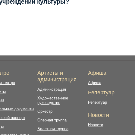
 учреждений культуры?
атре
Артисты и
Афиша
администрация
я театра
Афиша
Администрация
иты
Репертуар
Художественное
ии
Репертуар
руководство
альные документы
Оркестр
Новости
еский паспорт
Оперная труппа
Новости
ты
Балетная труппа