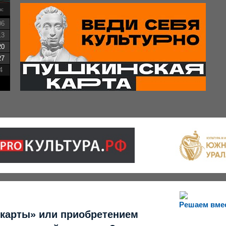
вс
06
13
20
27
4
Решаем вме
 карты» или приобретением