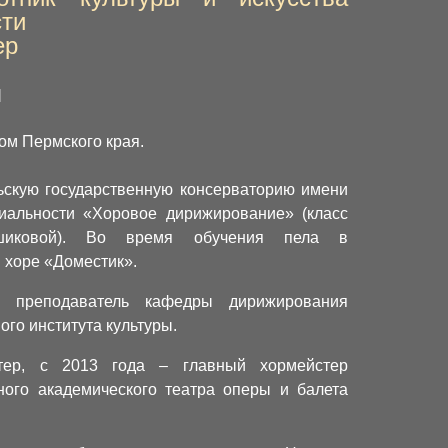
сти
ер
я
ом Пермского края.
ьскую государственную консерваторию имени
циальности «Хоровое дирижирование» (класс
шиковой). Во время обучения пела в
 хоре «Доместик».
преподаватель кафедры дирижирования
ого института культуры.
ер, с 2013 года – главный хормейстер
ного академического театра оперы и балета