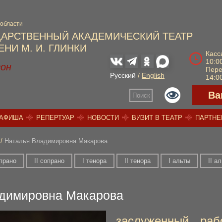
 области
ДАРСТВЕННЫЙ АКАДЕМИЧЕСКИЙ ТЕАТР
НИ М. И. ГЛИНКИ
Касс
10:00
зон
Пер
Русский
/
English
14:00
Ва
Поиск
АФИША
РЕПЕРТУАР
НОВОСТИ
ВИЗИТ В ТЕАТР
ПАРТН
/
Наталья Владимировна Макарова
опрано
II сопрано
I тенора
II тенора
I альты
II а
димировна Макарова
заслуженный раб