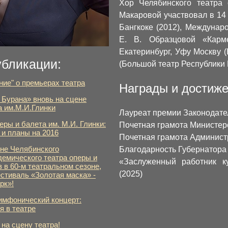
Хор Челябинского театра
Макаровой участвовал в 14
Бангкоке (2012), Междунар
Е. В. Образцовой «Карм
Екатеринбург, Уфу Москву 
убликации:
(Большой театр Республики 
ие" о премьерах театра
Награды и достиж
 Бурана» вновь на сцене
а им.М.И.Глинки
Лауреат премии Законодател
еры и балета им. М.И. Глинки:
Почетная грамота Министерс
 и планы на 2016
Почетная грамота Админист
ене Челябинского
Благодарность Губернатора 
демического театра оперы и
«Заслуженный работник к
з в 60-м театральном сезоне,
(2025)
стиваль «Золотая маска» -
рк»!
имфонический концерт:
я в театре
на сцену театра!