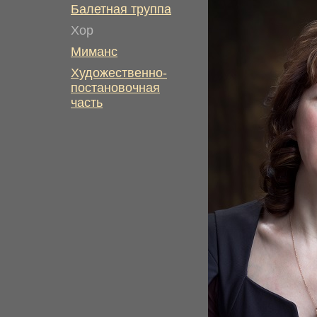
Балетная труппа
Хор
Миманс
Художественно-
постановочная
часть