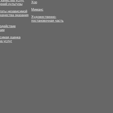
 качества услуг
Хор
ений культуры
Миманс
таты независимой
 качества оказания
Художественно-
постановочная часть
одействие
ции
симая оценка
ва услуг