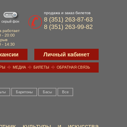
продажа и заказ билетов
8 (351) 263-87-63
серый фон
8 (351) 263-99-82
а работает
 - 20:00
ерыв
 - 14:30
кансии
Личный кабинет
ЕРЫ
МЕДИА
БИЛЕТЫ
ОБРАТНАЯ СВЯЗЬ
льты
Баритоны
Басы
Все
отник культуры и искусства