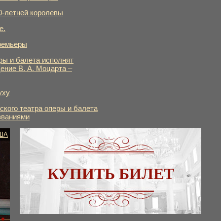
0-летней королевы
е.
ремьеры
ры и балета исполнят
ение В. А. Моцарта –
уху
кого театра оперы и балета
званиями
ША
КУПИТЬ БИЛЕТ