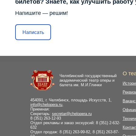
билетов? Знаете, как улучшить работу
Напишите — решим!
Написать
О те
Челябинский государственный
академический театр оперы и
Истори
балета им. М.И.Глинки
Реквиз
454091, г. Челябинск, площадь Искусств, 1,
Ваканс
info@chelopera.ru
,
Приемная:
Офици
Секретарь:
secretar@chelopera.ru
8 (351) 263-12-93
Технич
Отдел рекламы и заказ экскурсий: 8 (351) 2-632-
632
Контак
Отдел продаж: 8 (351) 263-99-82, 8 (351) 263-87-