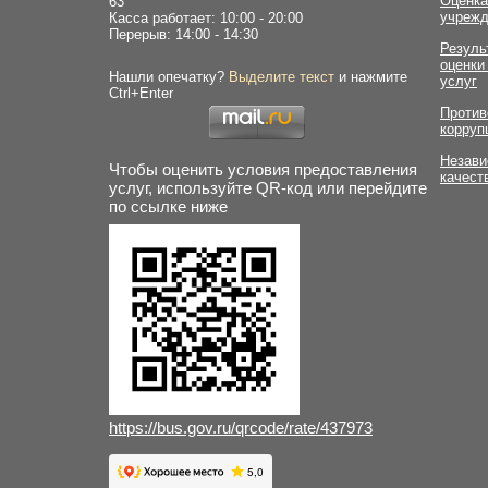
Оценка
63
учрежд
Касса работает: 10:00 - 20:00
Перерыв: 14:00 - 14:30
Резуль
оценки
Нашли опечатку?
Выделите текст
и нажмите
услуг
Ctrl+Enter
Против
корруп
Незави
Чтобы оценить условия предоставления
качест
услуг, используйте QR-код или перейдите
по ссылке ниже
https://bus.gov.ru/qrcode/rate/437973