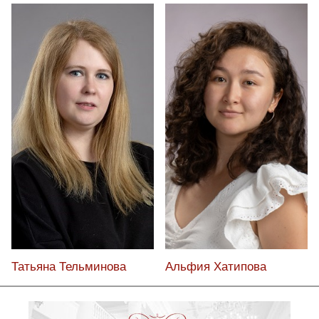
Татьяна Тельминова
Альфия Хатипова