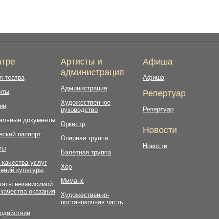
атре
Артисты и
Афиша
администрация
я театра
Афиша
Администрация
иты
Репертуар
Художественное
ии
Репертуар
руководство
альные документы
Оркестр
Новости
еский паспорт
Оперная труппа
Новости
ты
Балетная труппа
 качества услуг
Хор
ений культуры
Миманс
таты независимой
 качества оказания
Художественно-
постановочная часть
одействие