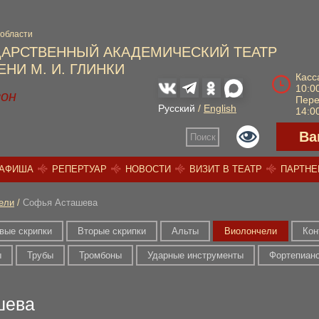
 области
ДАРСТВЕННЫЙ АКАДЕМИЧЕСКИЙ ТЕАТР
НИ М. И. ГЛИНКИ
Касс
10:00
зон
Пер
Русский
/
English
14:00
Ва
Поиск
АФИША
РЕПЕРТУАР
НОВОСТИ
ВИЗИТ В ТЕАТР
ПАРТН
ели
/
Софья Асташева
вые скрипки
Вторые скрипки
Альты
Виолончели
Кон
ы
Трубы
Тромбоны
Ударные инструменты
Фортепиан
шева