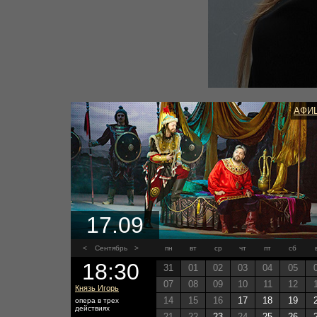
АФИ
17.09
<
Сентябрь
>
пн
вт
ср
чт
пт
сб
18:30
31
01
02
03
04
05
07
08
09
10
11
12
Князь Игорь
14
15
16
17
18
19
опера в трех
действиях
21
22
23
24
25
26