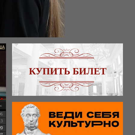
ША
КУПИТЬ БИЛЕТ
вс
06
13
20
27