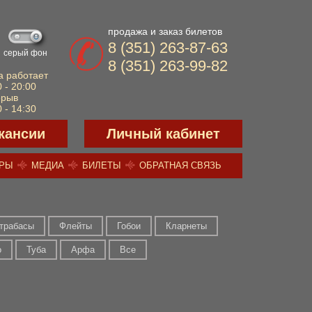
продажа и заказ билетов
8 (351) 263-87-63
серый фон
8 (351) 263-99-82
а работает
 - 20:00
ерыв
 - 14:30
кансии
Личный кабинет
ЕРЫ
МЕДИА
БИЛЕТЫ
ОБРАТНАЯ СВЯЗЬ
трабасы
Флейты
Гобои
Кларнеты
о
Туба
Арфа
Все