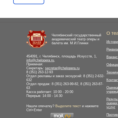
О те
Челябинский государственный
академический театр оперы и
Истори
балета им. М.И.Глинки
Реквиз
454091, г. Челябинск, площадь Искусств, 1,
Ваканс
info@chelopera.ru
,
Приемная:
Офици
Секретарь:
secretar@chelopera.ru
8 (351) 263-12-93
Технич
Отдел рекламы и заказ экскурсий: 8 (351) 2-632-
632
Контак
Отдел продаж: 8 (351) 263-99-82, 8 (351) 263-87-
Оценка
63
учрежд
Касса работает: 10:00 - 20:00
Перерыв: 14:00 - 14:30
Резуль
оценки
Нашли опечатку?
Выделите текст
и нажмите
услуг
Ctrl+Enter
Против