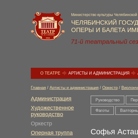
Министерство культуры Челябинской
ЧЕЛЯБИНСКИЙ ГОСУ
ОПЕРЫ И БАЛЕТА ИМЕ
71-й театральный се
О ТЕАТРЕ
АРТИСТЫ И АДМИНИСТРАЦИЯ
Главная
/
Артисты и администрация
/
Оркестр
/
Виолонч
Администрация
Руководство
Пер
Художественное
Фаготы
Валторн
руководство
Оркестр
Софья Аста
Оперная труппа