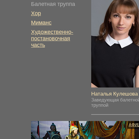
Балетная труппа
Хор
Миманс
Художественно-
постановочная
часть
Наталья Кулешова
Заведующая балетно
труппой
АФИ