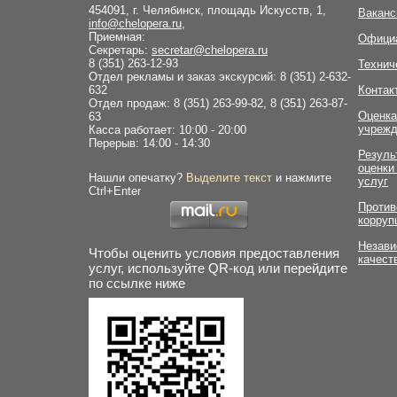
454091, г. Челябинск, площадь Искусств, 1,
Ваканс
info@chelopera.ru
,
Приемная:
Офици
Секретарь:
secretar@chelopera.ru
8 (351) 263-12-93
Технич
Отдел рекламы и заказ экскурсий: 8 (351) 2-632-
632
Контак
Отдел продаж: 8 (351) 263-99-82, 8 (351) 263-87-
Оценка
63
учрежд
Касса работает: 10:00 - 20:00
Перерыв: 14:00 - 14:30
Резуль
оценки
Нашли опечатку?
Выделите текст
и нажмите
услуг
Ctrl+Enter
Против
корруп
Незави
Чтобы оценить условия предоставления
качест
услуг, используйте QR-код или перейдите
по ссылке ниже