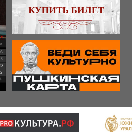
КУПИТЬ БИЛЕТ
вс
06
13
20
27
4