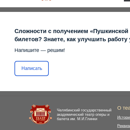
Сложности с получением «Пушкинской
билетов? Знаете, как улучшить работу
Напишите — решим!
Написать
О те
Челябинский государственный
академический театр оперы и
Истори
балета им. М.И.Глинки
Реквиз