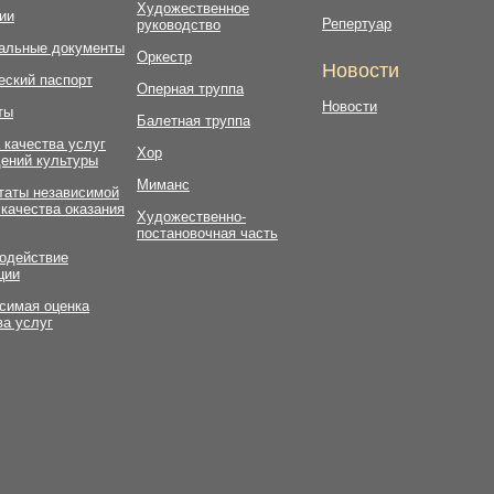
Художественное
ии
Репертуар
руководство
альные документы
Оркестр
Новости
еский паспорт
Оперная труппа
Новости
ты
Балетная труппа
 качества услуг
Хор
ений культуры
Миманс
таты независимой
 качества оказания
Художественно-
постановочная часть
одействие
ции
симая оценка
ва услуг