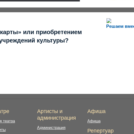
Решаем вме
 карты» или приобретением
 учреждений культуры?
атре
Артисты и
Афиша
администрация
я театра
Афиша
Администрация
иты
Репертуар