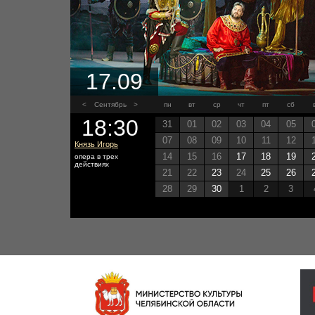
17.09
<
Сентябрь
>
пн
вт
ср
чт
пт
сб
18:30
31
01
02
03
04
05
07
08
09
10
11
12
Князь Игорь
14
15
16
17
18
19
опера в трех
действиях
21
22
23
24
25
26
28
29
30
1
2
3