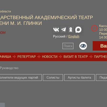
 области
ДАРСТВЕННЫЙ АКАДЕМИЧЕСКИЙ ТЕАТР
НИ М. И. ГЛИНКИ
Касс
10:00
зон
Пер
Русский
/
English
14:00
Ва
Поиск
АФИША
РЕПЕРТУАР
НОВОСТИ
ВИЗИТ В ТЕАТР
ПАРТН
Руководство
олнители ведущих партий
Солисты
Артисты балета
Педа