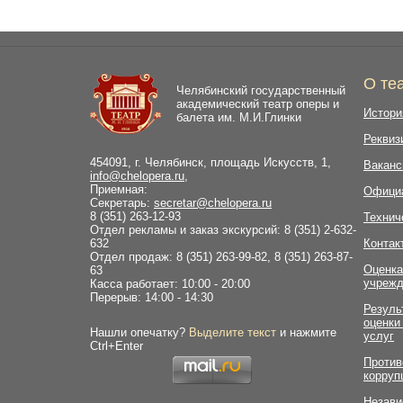
О те
Челябинский государственный
академический театр оперы и
Истори
балета им. М.И.Глинки
Реквиз
454091, г. Челябинск, площадь Искусств, 1,
Ваканс
info@chelopera.ru
,
Приемная:
Офици
Секретарь:
secretar@chelopera.ru
8 (351) 263-12-93
Технич
Отдел рекламы и заказ экскурсий: 8 (351) 2-632-
632
Контак
Отдел продаж: 8 (351) 263-99-82, 8 (351) 263-87-
Оценка
63
учрежд
Касса работает: 10:00 - 20:00
Перерыв: 14:00 - 14:30
Резуль
оценки
Нашли опечатку?
Выделите текст
и нажмите
услуг
Ctrl+Enter
Против
корруп
Незави