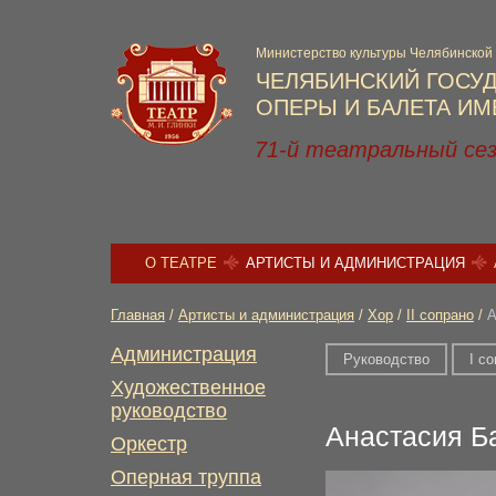
Министерство культуры Челябинской
ЧЕЛЯБИНСКИЙ ГОСУ
ОПЕРЫ И БАЛЕТА ИМЕ
71-й театральный се
О ТЕАТРЕ
АРТИСТЫ И АДМИНИСТРАЦИЯ
Главная
/
Артисты и администрация
/
Хор
/
II сопрано
/
А
Администрация
Руководство
I с
Художественное
руководство
Анастасия Б
Оркестр
Оперная труппа