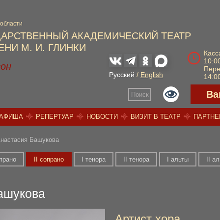
 области
ДАРСТВЕННЫЙ АКАДЕМИЧЕСКИЙ ТЕАТР
НИ М. И. ГЛИНКИ
Касс
10:00
зон
Пер
Русский
/
English
14:00
Ва
Поиск
АФИША
РЕПЕРТУАР
НОВОСТИ
ВИЗИТ В ТЕАТР
ПАРТН
настасия Башукова
опрано
II сопрано
I тенора
II тенора
I альты
II а
ашукова
Артист хора