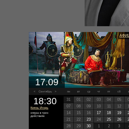
АФИ
17.09
<
Сентябрь
>
пн
вт
ср
чт
пт
сб
18:30
31
01
02
03
04
05
07
08
09
10
11
12
Князь Игорь
14
15
16
17
18
19
опера в трех
действиях
21
22
23
24
25
26
28
29
30
1
2
3