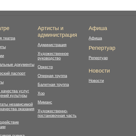
атре
Артисты и
Афиша
администрация
я театра
Афиша
Администрация
иты
Репертуар
Художественное
ии
Репертуар
руководство
альные документы
Оркестр
Новости
еский паспорт
Оперная труппа
Новости
ты
Балетная труппа
 качества услуг
Хор
ений культуры
Миманс
таты независимой
 качества оказания
Художественно-
постановочная часть
одействие
ции
симая оценка