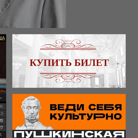
ША
КУПИТЬ БИЛЕТ
вс
06
13
20
27
4