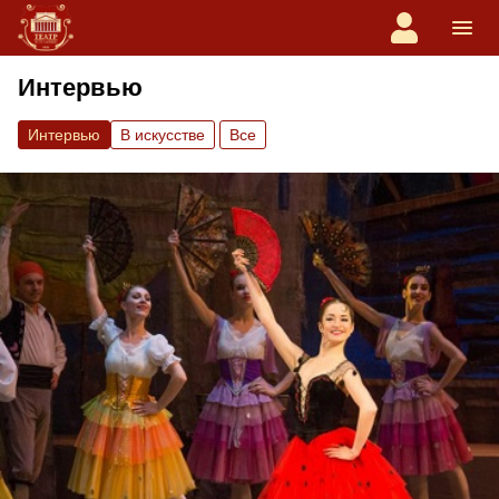
Интервью
Интервью
В искусстве
Вce