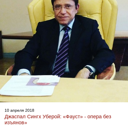
10 апреля 2018
Джаспал Сингх Уберой: «Фауст» - опера без
изъянов»