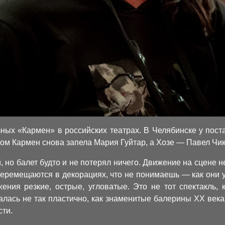
ных «Кармен» в российских театрах. В Челябинске у пост
сом Кармен снова запела Мария Гуйтар, а Хозе — Павел Чи
 но балет будто и не потерял ничего. Движение на сцене не
еремещаются в декорациях, что не понимаешь — как они у
ения резкие, острые, угловатые. Это не тот спектакль, 
галась не так пластично, как знаменитые балерины XX века
сти.