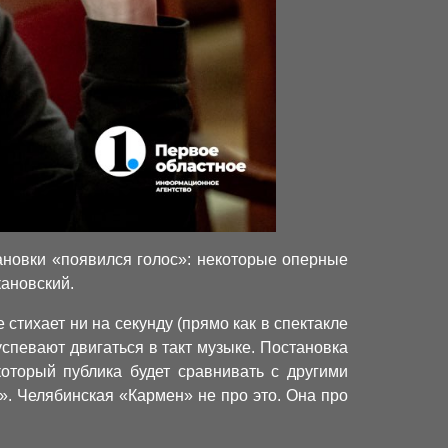
ановки «появился голос»: некоторые оперные
кановский.
 стихает ни на секунду (прямо как в спектакле
спевают двигаться в такт музыке. Постановка
который публика будет сравнивать с другими
». Челябинская «Кармен» не про это. Она про