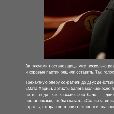
За плечами постановщицы уже несколько раз
и хоровые партии решили оставить. Так, голо
Трехактную оперу сократили до двух действий,
«Мата Хари»), артисты балета молниеносно п
не выглядит как классический балет — движ
постановками, чтобы сказать: «Солистка дви
страсть, которая не терпит нежности и плавно