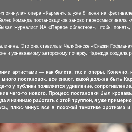
 «покинула» опера «Кармен», а уже 8 июня на фестивал
лет. Команда постановщиков заново переосмысливала кла
бывал журналист ИА «Первое областное», чтобы понять,
алинина. Это она ставила в Челябинске «Сказки Гофмана»
ке и узнаваемому авторскому почерку, Надежда создала ре
ими артистами — как балета, так и оперы. Конечно, к
 много постановок, все знают, какой должна быть Кар
де-то у публики появляется удивление, сопротивление, 
дание чего-то нового. Процесс постановки был кровав
да я начинаю работать с этой труппой, я уже примерно
ьмусь, плюс-минус все в похожей тематике эротизма