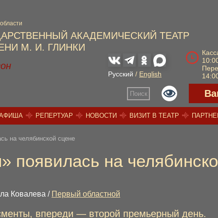
 области
ДАРСТВЕННЫЙ АКАДЕМИЧЕСКИЙ ТЕАТР
НИ М. И. ГЛИНКИ
Касс
10:00
зон
Пер
Русский
/
English
14:00
Ва
Поиск
АФИША
РЕПЕРТУАР
НОВОСТИ
ВИЗИТ В ТЕАТР
ПАРТН
сь на челябинской сцене
» появилась на челябинско
ила Ковалева /
Первый областной
сменты, впереди — второй премьерный день.