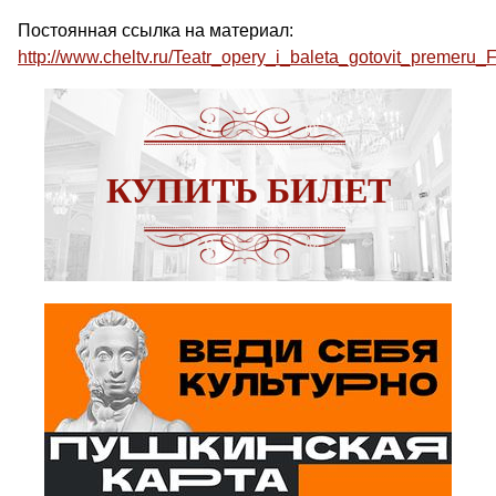
Постоянная ссылка на материал:
http://www.cheltv.ru/Teatr_opery_i_baleta_gotovit_premeru_
КУПИТЬ БИЛЕТ