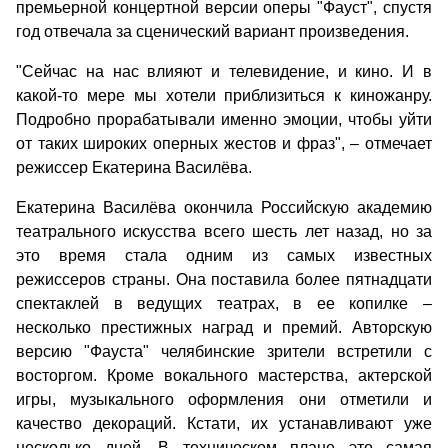
премьерной концертной версии оперы "Фауст", спустя
год отвечала за сценический вариант произведения.
"Сейчас на нас влияют и телевидение, и кино. И в
какой-то мере мы хотели приблизиться к киножанру.
Подробно прорабатывали именно эмоции, чтобы уйти
от таких широких оперных жестов и фраз", – отмечает
режиссер Екатерина Василёва.
Екатерина Василёва окончила Российскую академию
театрального искусства всего шесть лет назад, но за
это время стала одним из самых известных
режиссеров страны. Она поставила более пятнадцати
спектаклей в ведущих театрах, в ее копилке –
несколько престижных наград и премий. Авторскую
версию "Фауста" челябинские зрители встретили с
восторгом. Кроме вокального мастерства, актерской
игры, музыкального оформления они отметили и
качество декораций. Кстати, их устанавливают уже
несколько дней. В техническом плане это самая