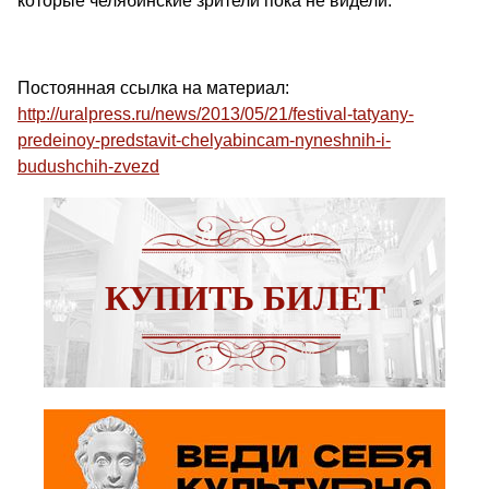
которые челябинские зрители пока не видели.
Постоянная ссылка на материал:
http://uralpress.ru/news/2013/05/21/festival-tatyany-
predeinoy-predstavit-chelyabincam-nyneshnih-i-
budushchih-zvezd
КУПИТЬ БИЛЕТ