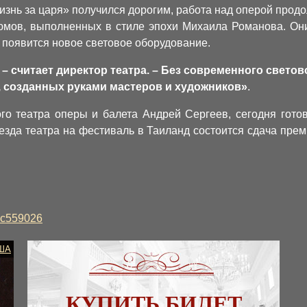
знь за царя» получился дорогим, работа над оперой продол
мов, выполненных в стиле эпохи Михаила Романова. Они
е появится новое световое оборудование.
– считает директор театра. – Без современного светов
 созданных руками мастеров и художников»
.
го театра оперы и балета Андрей Сергеев, сегодня гот
езда театра на фестиваль в Таиланд состоится сдача прем
?#c559026
ША
КУПИТЬ БИЛЕТ