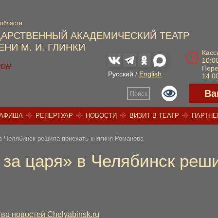
 области
ДАРСТВЕННЫЙ АКАДЕМИЧЕСКИЙ ТЕАТР
НИ М. И. ГЛИНКИ
Касс
10:00
зон
Пер
Русский
/
English
14:00
Ва
Поиск
АФИША
РЕПЕРТУАР
НОВОСТИ
ВИЗИТ В ТЕАТР
ПАРТН
в Челябинск решила приехать княгиня Романова
за царя» в Челябинск реши
во новостей Chelyabinsk.ru