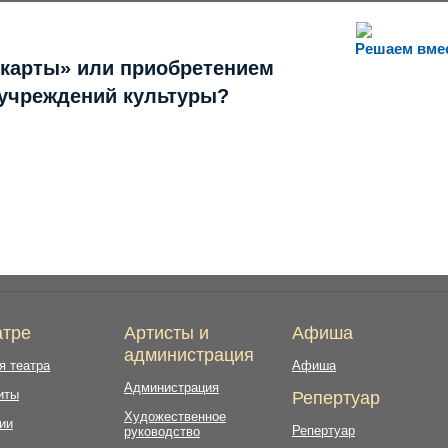
Решаем вме
 карты» или приобретением
 учреждений культуры?
атре
Артисты и
Афиша
администрация
я театра
Афиша
Администрация
иты
Репертуар
Художественное
ии
Репертуар
руководство