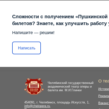
Сложности с получением «Пушкинской
билетов? Знаете, как улучшить работу
Напишите — решим!
Написать
О те
Челябинский государственный
академический театр оперы и
Истори
балета им. М.И.Глинки
Реквиз
454091, г. Челябинск, площадь Искусств, 1,
Ваканс
info@chelopera.ru
,