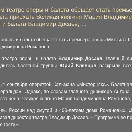
ом театре оперы и балета обещает стать премь
ала приехать Великая княгиня Мария Владимиро
 и балета Владимир Досаев, ...
 оперы и балета обещает стать премьера оперы Михаила Гл
ладимировна Романова.
го театра оперы и балета
Владимир Досаев
, главный д
дитель балетной труппы
Юрий Клевцов
раскрыли все 
 14 сентября опереттой Кальмана «Мистер Икс». Балетная
еральда». Однако, по словам главного дирижера Антона
приглашена Великая княгиня Мария Владимировна Романова
ды России над смутой и 400-летием дома Романовых. «
сказал директор театра Владимир Досаев. – Программа ее п
е гости».