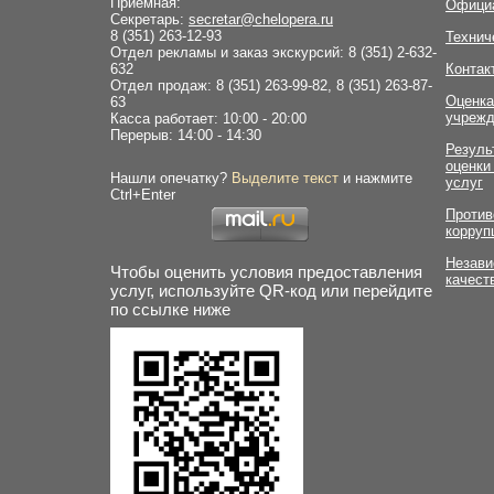
Приемная:
Офици
Секретарь:
secretar@chelopera.ru
8 (351) 263-12-93
Технич
Отдел рекламы и заказ экскурсий: 8 (351) 2-632-
632
Контак
Отдел продаж: 8 (351) 263-99-82, 8 (351) 263-87-
Оценка
63
учрежд
Касса работает: 10:00 - 20:00
Перерыв: 14:00 - 14:30
Резуль
оценки
Нашли опечатку?
Выделите текст
и нажмите
услуг
Ctrl+Enter
Против
корруп
Незави
Чтобы оценить условия предоставления
качест
услуг, используйте QR-код или перейдите
по ссылке ниже