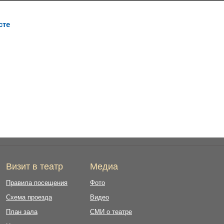
сте
Визит в театр
Медиа
Правила посещения
Фото
Схема проезда
Видео
План зала
СМИ о театре