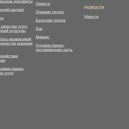
альные документы
Оркестр
Новости
еский паспорт
Оперная труппа
Новости
ты
Балетная труппа
 качества услуг
Хор
ений культуры
Миманс
таты независимой
 качества оказания
Художественно-
постановочная часть
одействие
ции
симая оценка
ва услуг