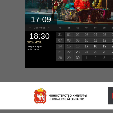
17.09
<
Сентябрь
>
пн
вт
ср
чт
пт
сб
18:30
31
01
02
03
04
05
07
08
09
10
11
12
Князь Игорь
14
15
16
17
18
19
опера в трех
действиях
21
22
23
24
25
26
28
29
30
1
2
3