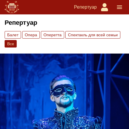
Репертуар
Репертуар
Балет
Опера
Оперетта
Спектакль для всей семьи
Все