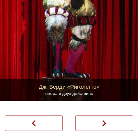
Дж. Верди «Риголетто»
опера в двух действиях
navigate_before
navigate_next