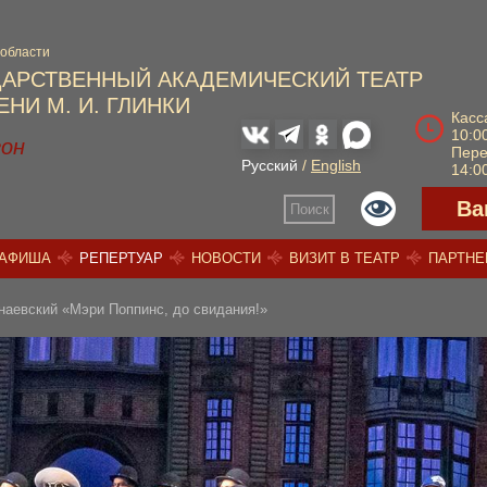
 области
ДАРСТВЕННЫЙ АКАДЕМИЧЕСКИЙ ТЕАТР
НИ М. И. ГЛИНКИ
Касс
10:00
зон
Пер
Русский
/
English
14:00
Ва
Поиск
АФИША
РЕПЕРТУАР
НОВОСТИ
ВИЗИТ В ТЕАТР
ПАРТН
наевский «Мэри Поппинс, до свидания!»