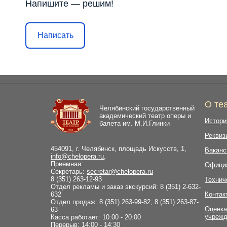
Напишите — решим!
Написать
О те
Челябинский государственный
академический театр оперы и
Истори
балета им. М.И.Глинки
Реквиз
454091, г. Челябинск, площадь Искусств, 1,
Ваканс
info@chelopera.ru
,
Приемная:
Офици
Секретарь:
secretar@chelopera.ru
8 (351) 263-12-93
Технич
Отдел рекламы и заказ экскурсий: 8 (351) 2-632-
632
Контак
Отдел продаж: 8 (351) 263-99-82, 8 (351) 263-87-
Оценка
63
учрежд
Касса работает: 10:00 - 20:00
Перерыв: 14:00 - 14:30