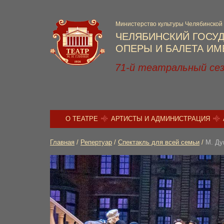
Министерство культуры Челябинской
ЧЕЛЯБИНСКИЙ ГОСУ
ОПЕРЫ И БАЛЕТА ИМЕ
71-й театральный се
О ТЕАТРЕ
АРТИСТЫ И АДМИНИСТРАЦИЯ
Главная
/
Репертуар
/
Спектакль для всей семьи
/
М. Ду