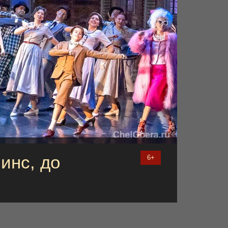
инс, до
6+