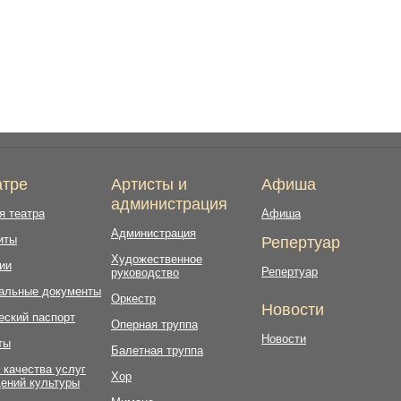
атре
Артисты и
Афиша
администрация
я театра
Афиша
Администрация
иты
Репертуар
Художественное
ии
Репертуар
руководство
альные документы
Оркестр
Новости
еский паспорт
Оперная труппа
Новости
ты
Балетная труппа
 качества услуг
Хор
ений культуры