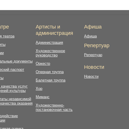
атре
Артисты и
Афиша
администрация
я театра
Афиша
Администрация
иты
Репертуар
Художественное
ии
Репертуар
руководство
альные документы
Оркестр
Новости
еский паспорт
Оперная труппа
Новости
ты
Балетная труппа
 качества услуг
Хор
ений культуры
Миманс
таты независимой
 качества оказания
Художественно-
постановочная часть
одействие
ции
симая оценка