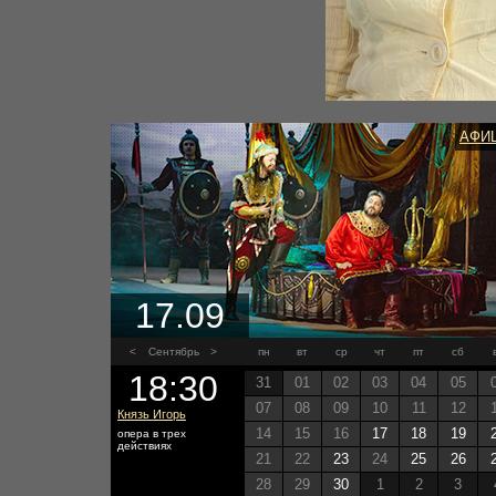
АФИ
17.09
<
Сентябрь
>
пн
вт
ср
чт
пт
сб
18:30
31
01
02
03
04
05
07
08
09
10
11
12
Князь Игорь
14
15
16
17
18
19
опера в трех
действиях
21
22
23
24
25
26
28
29
30
1
2
3