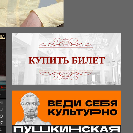
ША
КУПИТЬ БИЛЕТ
вс
06
13
20
27
4