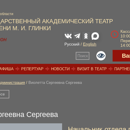
 области
ДАРСТВЕННЫЙ АКАДЕМИЧЕСКИЙ ТЕАТР
НИ М. И. ГЛИНКИ
Касс
10:00
зон
Пер
Русский
/
English
14:00
Ва
Поиск
АФИША
РЕПЕРТУАР
НОВОСТИ
ВИЗИТ В ТЕАТР
ПАРТН
дминистрация
/
Виолетта Сергеевна Сергеева
Все
ргеевна Сергеева
Начальник отдела 