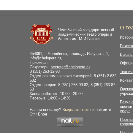
О те
Челябинский государственный
академический театр оперы и
Истори
балета им. М.И.Глинки
Реквиз
454091, г. Челябинск, площадь Искусств, 1,
Ваканс
info@chelopera.ru
,
Приемная:
Офици
Секретарь:
secretar@chelopera.ru
8 (351) 263-12-93
Технич
Отдел рекламы и заказ экскурсий: 8 (351) 2-632-
632
Контак
Отдел продаж: 8 (351) 263-99-82, 8 (351) 263-87-
Оценка
63
учрежд
Касса работает: 10:00 - 20:00
Перерыв: 14:00 - 14:30
Резуль
оценки
Нашли опечатку?
Выделите текст
и нажмите
услуг
Ctrl+Enter
Против
корруп
Незави