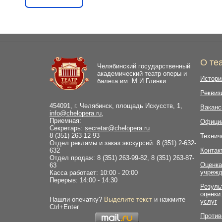
О те
Челябинский государственный
академический театр оперы и
Истори
балета им. М.И.Глинки
Реквиз
454091, г. Челябинск, площадь Искусств, 1,
Ваканс
info@chelopera.ru
,
Приемная:
Офици
Секретарь:
secretar@chelopera.ru
8 (351) 263-12-93
Технич
Отдел рекламы и заказ экскурсий: 8 (351) 2-632-
632
Контак
Отдел продаж: 8 (351) 263-99-82, 8 (351) 263-87-
Оценка
63
учрежд
Касса работает: 10:00 - 20:00
Перерыв: 14:00 - 14:30
Резуль
оценки
Нашли опечатку?
Выделите текст
и нажмите
услуг
Ctrl+Enter
Против