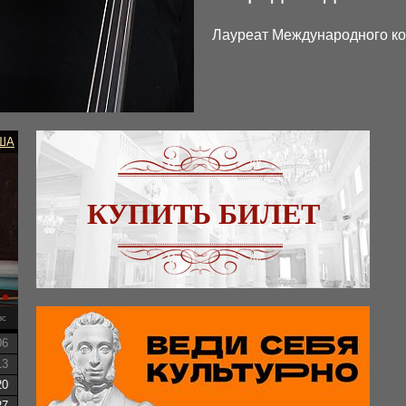
Лауреат Международного ко
ША
КУПИТЬ БИЛЕТ
вс
06
13
20
27