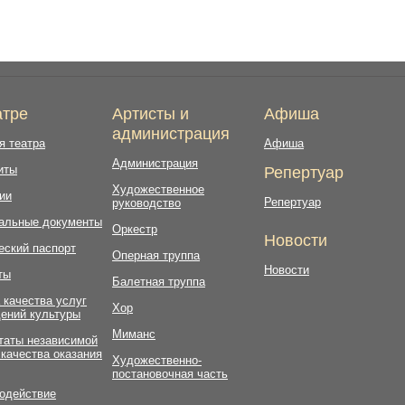
атре
Артисты и
Афиша
администрация
я театра
Афиша
Администрация
иты
Репертуар
Художественное
ии
Репертуар
руководство
альные документы
Оркестр
Новости
еский паспорт
Оперная труппа
Новости
ты
Балетная труппа
 качества услуг
Хор
ений культуры
Миманс
таты независимой
 качества оказания
Художественно-
постановочная часть
одействие