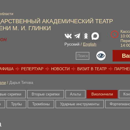
 области
ДАРСТВЕННЫЙ АКАДЕМИЧЕСКИЙ ТЕАТР
НИ М. И. ГЛИНКИ
Касс
10:00
зон
Пер
Русский
/
English
14:00
Ва
Поиск
АФИША
РЕПЕРТУАР
НОВОСТИ
ВИЗИТ В ТЕАТР
ПАРТН
ели
/
Дарья Титова
вые скрипки
Вторые скрипки
Альты
Виолончели
Кон
ы
Трубы
Тромбоны
Ударные инструменты
Фортепиан
а