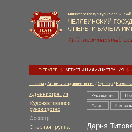
Министерство культуры Челябинской
ЧЕЛЯБИНСКИЙ ГОСУ
ОПЕРЫ И БАЛЕТА ИМЕ
71-й театральный се
О ТЕАТРЕ
АРТИСТЫ И АДМИНИСТРАЦИЯ
Главная
/
Артисты и администрация
/
Оркестр
/
Виолонч
Администрация
Руководство
Пер
Художественное
Фаготы
Валторн
руководство
Оркестр
Дарья Титов
Оперная труппа