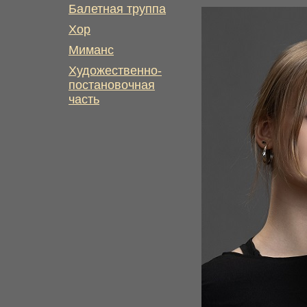
Балетная труппа
Хор
Миманс
Художественно-
постановочная
часть