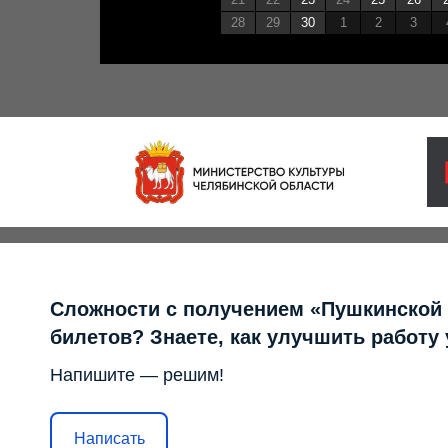
28
29
30
1
2
3
Сложности с получением «Пушкинской
билетов? Знаете, как улучшить работу
Напишите — решим!
Написать