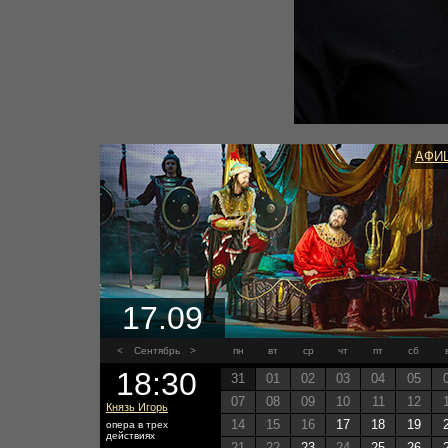
АФИ
17.09
<
Сентябрь
>
пн
вт
ср
чт
пт
сб
18:30
31
01
02
03
04
05
07
08
09
10
11
12
Князь Игорь
14
15
16
17
18
19
опера в трех
действиях
21
22
23
24
25
26