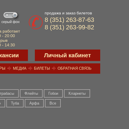
продажа и заказ билетов
8 (351) 263-87-63
серый фон
8 (351) 263-99-82
а работает
 - 20:00
ерыв
 - 14:30
кансии
Личный кабинет
ЕРЫ
МЕДИА
БИЛЕТЫ
ОБРАТНАЯ СВЯЗЬ
трабасы
Флейты
Гобои
Кларнеты
о
Туба
Арфа
Все