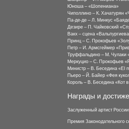
Юноша – «Шопениана»
Чиполлино – К. Хачатурян 
Па-де-де – Л. Минкус «Баяд
Дезире – П. Чайковский «С
Вакх – сцена «Вальпургиева
Принц – С. Прокофьев «Зо
Петр – И. Армсгеймер «При
Труффальдино – М. Чулаки 
Меркуцио – С. Прокофьев «
Министр – В. Беседина «El 
Пьеро – Й. Байер «Фея куко
Король – В. Беседина «Кот в
Награды и достиж
Заслуженный артист России 
Премия Законодательного с