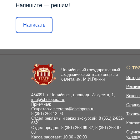
Напишите — решим!
Написать
О те
Челябинский государственный
академический театр оперы и
Истори
балета им. М.И.Глинки
Реквиз
454091, г. Челябинск, площадь Искусств, 1,
Ваканс
info@chelopera.ru
,
Приемная:
Офици
Секретарь:
secretar@chelopera.ru
8 (351) 263-12-93
Технич
Отдел рекламы и заказ экскурсий: 8 (351) 2-632-
632
Контак
Отдел продаж: 8 (351) 263-99-82, 8 (351) 263-87-
Оценка
63
учрежд
Касса работает: 10:00 - 20:00