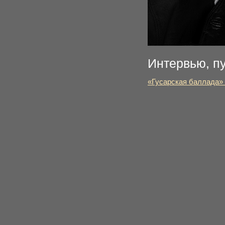
Интервью, п
«Гусарская баллада»