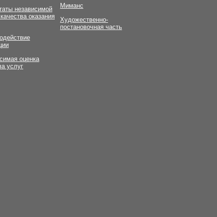
Миманс
таты независимой
 качества оказания
Художественно-
постановочная часть
одействие
ции
симая оценка
ва услуг