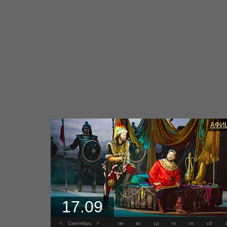
АФИ
17.09
<
Сентябрь
>
пн
вт
ср
чт
пт
сб