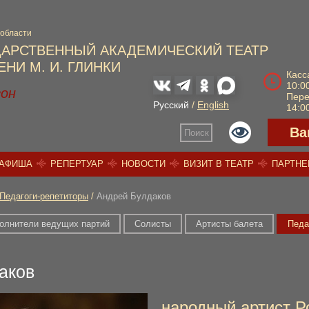
 области
ДАРСТВЕННЫЙ АКАДЕМИЧЕСКИЙ ТЕАТР
НИ М. И. ГЛИНКИ
Касс
10:00
зон
Пер
Русский
/
English
14:00
Ва
Поиск
АФИША
РЕПЕРТУАР
НОВОСТИ
ВИЗИТ В ТЕАТР
ПАРТН
Педагоги-репетиторы
/
Андрей Булдаков
олнители ведущих партий
Солисты
Артисты балета
Педа
аков
народный артист Р