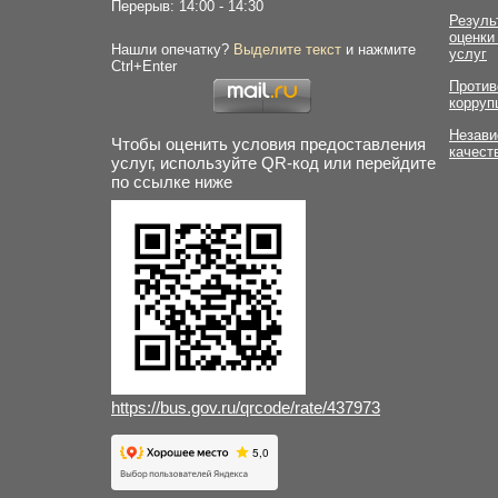
Перерыв: 14:00 - 14:30
Резуль
оценки
Нашли опечатку?
Выделите текст
и нажмите
услуг
Ctrl+Enter
Против
корруп
Незави
Чтобы оценить условия предоставления
качест
услуг, используйте QR-код или перейдите
по ссылке ниже
https://bus.gov.ru/qrcode/rate/437973