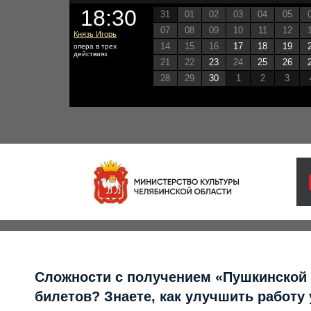
18:30
31
01
02
03
04
05
07
08
09
10
11
12
Князь Игорь
14
15
16
17
18
19
опера в трех
действиях
21
22
23
24
25
26
28
29
30
1
2
3
Сложности с получением «Пушкинской
билетов? Знаете, как улучшить работу