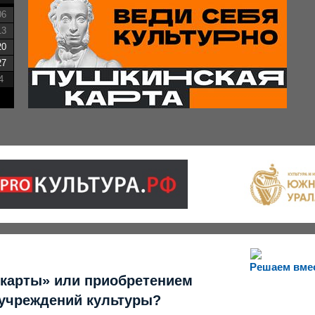
06
13
20
27
4
Решаем вме
 карты» или приобретением
 учреждений культуры?