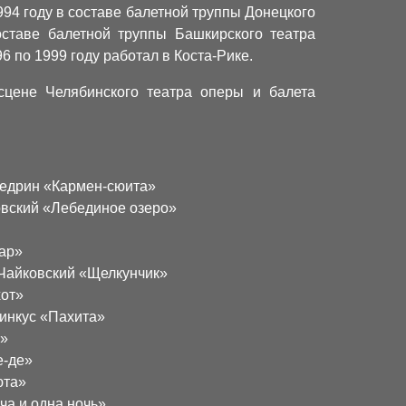
994 году в составе балетной труппы Донецкого
оставе балетной труппы Башкирского театра
6 по 1999 году работал в Коста-Рике.
сцене Челябинского театра оперы и балета
 Щедрин «Кармен-сюита»
овский «Лебединое озеро»
сар»
 Чайковский «Щелкунчик»
хот»
Минкус «Пахита»
я»
е-де»
юта»
ча и одна ночь»