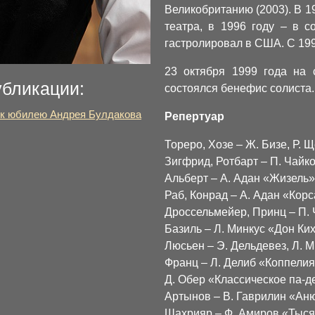
Великобританию (2003). В 1
театра, в 1996 году – в с
гастролировал в США. С 199
23 октября 1999 года на 
убликации:
состоялся бенефис солиста.
 к юбилею Андрея Булдакова
Репертуар
Тореро, Хозе – Ж. Бизе, Р.
Зигфрид, Ротбарт – П. Чайк
Альберт – А. Адан «Жизель»
Раб, Конрад – А. Адан «Кор
Дроссельмейер, Принц – П.
Базиль – Л. Минкус «Дон Ки
Люсьен – Э. Дельдевез, Л. 
Франц – Л. Делиб «Коппели
Д. Обер «Классическое па-д
Артынов – В. Гаврилин «Ан
Шахрияр – Ф. Амиров «Тыся