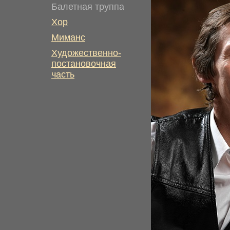
Балетная труппа
Хор
Миманс
Художественно-
постановочная
часть