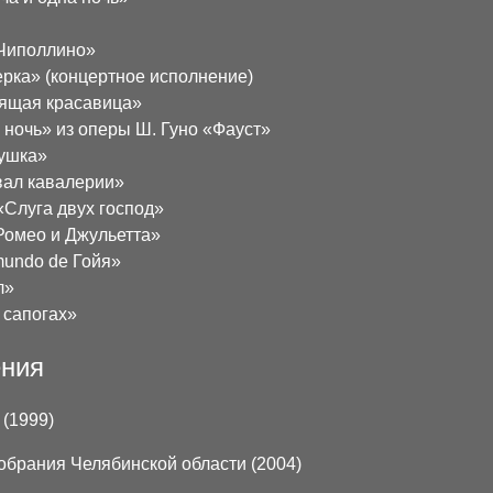
«Чиполлино»
ерка» (концертное исполнение)
пящая красавица»
 ночь» из оперы Ш. Гуно «Фауст»
лушка»
вал кавалерии»
«Слуга двух господ»
Ромео и Джульетта»
mundo de Гойя»
л»
 сапогах»
ения
(1999)
обрания Челябинской области (2004)