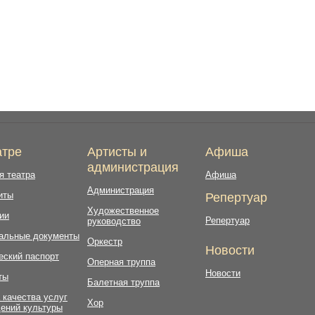
атре
Артисты и
Афиша
администрация
я театра
Афиша
Администрация
иты
Репертуар
Художественное
ии
Репертуар
руководство
альные документы
Оркестр
Новости
еский паспорт
Оперная труппа
Новости
ты
Балетная труппа
 качества услуг
Хор
ений культуры