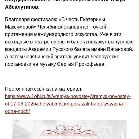
Абсалутинов.
Благодаря фестивалю «В честь Екатерины
Максимовой» Челябинск становится точкой
притяжения международного искусства. Уже в эти
выходные в театре оперы и балета покажут выпускные
концерты Академии Русского балета имени Вагановой.
А затем челябинский зритель увидит белорусские
постановки на музыку Сергея Прокофьева.
Постоянная ссылка на материал:
https://www.1obl.ru/tv/vremya-novostey/vremya-novostey-
ot-17-06-2026/chelyabintsam-pokazali-balet-tysyacha-i-
odna-noch/