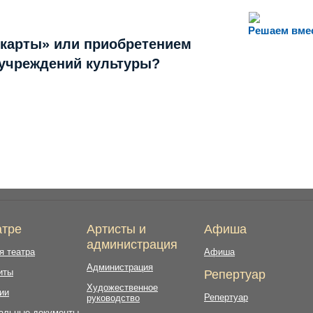
Решаем вме
 карты» или приобретением
 учреждений культуры?
атре
Артисты и
Афиша
администрация
я театра
Афиша
Администрация
иты
Репертуар
Художественное
ии
Репертуар
руководство
альные документы