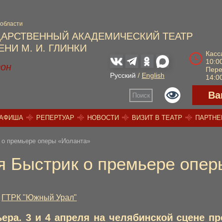
 области
ДАРСТВЕННЫЙ АКАДЕМИЧЕСКИЙ ТЕАТР
НИ М. И. ГЛИНКИ
Касс
10:00
зон
Пер
Русский
/
English
14:00
Ва
Поиск
АФИША
РЕПЕРТУАР
НОВОСТИ
ВИЗИТ В ТЕАТР
ПАРТН
 о премьере оперы «Иоланта»
я Быстрик о премьере опер
/
ГТРК "Южный Урал"
ера. 3 и 4 апреля на челябинской сцене п