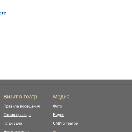
сте
Визит в театр
Медиа
Правила посещения
Фото
Схема проезда
Видео
План зала
СМИ о театре
Наши зрители