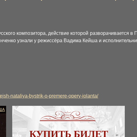
сского композитора, действие которой разворачивается в П
ченко узнали у режиссёра Вадима Кейша и исполнительни
kejsh-nataliya-bystrik-o-premere-opery-iolanta/
ША
КУПИТЬ БИЛЕТ