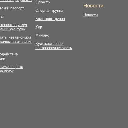
Оркестр
Новости
еский паспорт
Оперная труппа
Новости
ты
Балетная труппа
 качества услуг
Хор
ений культуры
Миманс
таты независимой
 качества оказания
Художественно-
постановочная часть
одействие
ции
симая оценка
ва услуг