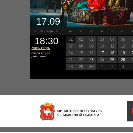
17.09
<
Сентябрь
>
пн
вт
ср
чт
пт
сб
18:30
31
01
02
03
04
05
07
08
09
10
11
12
Князь Игорь
14
15
16
17
18
19
опера в трех
действиях
21
22
23
24
25
26
28
29
30
1
2
3