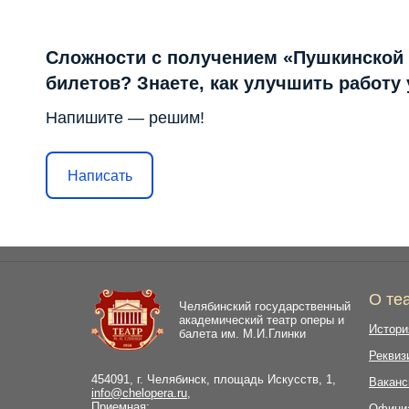
Сложности с получением «Пушкинской
билетов? Знаете, как улучшить работу
Напишите — решим!
Написать
О те
Челябинский государственный
академический театр оперы и
Истори
балета им. М.И.Глинки
Реквиз
454091, г. Челябинск, площадь Искусств, 1,
Ваканс
info@chelopera.ru
,
Приемная:
Офици