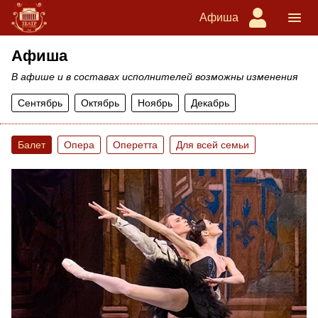
Афиша
Афиша
В афише и в составах исполнителей возможны изменения
Сентябрь
Октябрь
Ноябрь
Декабрь
Балет
Опера
Оперетта
Для всей семьи