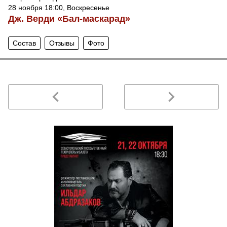
28 ноября 18:00, Воскресенье
Дж. Верди «Бал-маскарад»
Состав
Отзывы
Фото
navigate_before
navigate_next