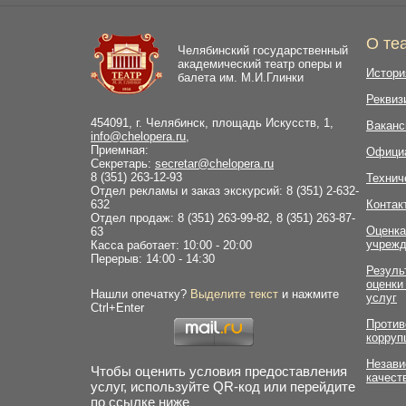
О те
Челябинский государственный
академический театр оперы и
Истори
балета им. М.И.Глинки
Реквиз
454091, г. Челябинск, площадь Искусств, 1,
Ваканс
info@chelopera.ru
,
Приемная:
Офици
Секретарь:
secretar@chelopera.ru
8 (351) 263-12-93
Технич
Отдел рекламы и заказ экскурсий: 8 (351) 2-632-
632
Контак
Отдел продаж: 8 (351) 263-99-82, 8 (351) 263-87-
Оценка
63
учрежд
Касса работает: 10:00 - 20:00
Перерыв: 14:00 - 14:30
Резуль
оценки
Нашли опечатку?
Выделите текст
и нажмите
услуг
Ctrl+Enter
Против
корруп
Незави
Чтобы оценить условия предоставления
качест
услуг, используйте QR-код или перейдите
по ссылке ниже