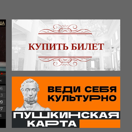
ША
КУПИТЬ БИЛЕТ
вс
06
13
20
27
4