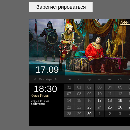
Зарегистрироваться
АФИ
17.09
<
Сентябрь
>
пн
вт
ср
чт
пт
сб
18:30
31
01
02
03
04
05
07
08
09
10
11
12
Князь Игорь
14
15
16
17
18
19
опера в трех
действиях
21
22
23
24
25
26
28
29
30
1
2
3