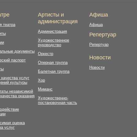
атре
Артисты и
Афиша
администрация
я театра
Афиша
Администрация
иты
Репертуар
Художественное
ии
Репертуар
руководство
альные документы
Оркестр
Новости
еский паспорт
Оперная труппа
Новости
ты
Балетная труппа
 качества услуг
Хор
ений культуры
Миманс
таты независимой
 качества оказания
Художественно-
постановочная часть
одействие
ции
симая оценка
ва услуг