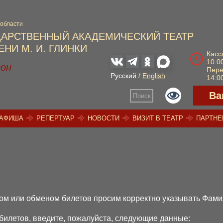
 области
ДАРСТВЕННЫЙ АКАДЕМИЧЕСКИЙ ТЕАТР
НИ М. И. ГЛИНКИ
Касс
10:00
зон
Пер
Русский
/
English
14:00
Ва
Поиск
АФИША
РЕПЕРТУАР
НОВОСТИ
ВИЗИТ В ТЕАТР
ПАРТН
ом или обменом билетов просим корректно указывать Фами
 билетов, введите, пожалуйста, следующие данные: