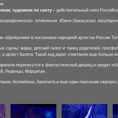
на
юмам, художник по свету
– действительный член Российс
еографического отделения Южно-Уральского государс
ю «Щелкунчик» в постановке народной артистки России Та
 сцены: марш, детский галоп и танец родителей, гросфат
, а артист балета. Такой ход дарит спектаклю еще больше
зрители перенесутся в фантастический дворец и увидят «К
ай, Леденцы, Марципан.
екин, Коломбина, Арапчата и еще один персонаж-сюрприз.