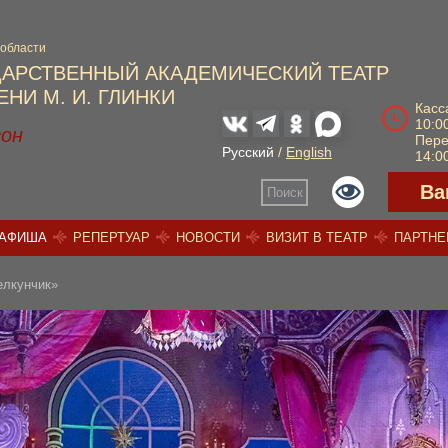
 области
ДАРСТВЕННЫЙ АКАДЕМИЧЕСКИЙ ТЕАТР
НИ М. И. ГЛИНКИ
Касс
10:00
зон
Пер
Русский
/
English
14:00
Ва
Поиск
АФИША
РЕПЕРТУАР
НОВОСТИ
ВИЗИТ В ТЕАТР
ПАРТН
елкунчик»