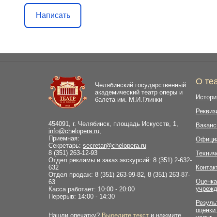
Написать
О те
Челябинский государственный
академический театр оперы и
Истори
балета им. М.И.Глинки
Реквиз
454091, г. Челябинск, площадь Искусств, 1,
Ваканс
info@chelopera.ru
,
Приемная:
Офици
Секретарь:
secretar@chelopera.ru
8 (351) 263-12-93
Технич
Отдел рекламы и заказ экскурсий: 8 (351) 2-632-
632
Контак
Отдел продаж: 8 (351) 263-99-82, 8 (351) 263-87-
Оценка
63
учрежд
Касса работает: 10:00 - 20:00
Перерыв: 14:00 - 14:30
Резуль
оценки
Нашли опечатку?
Выделите текст
и нажмите