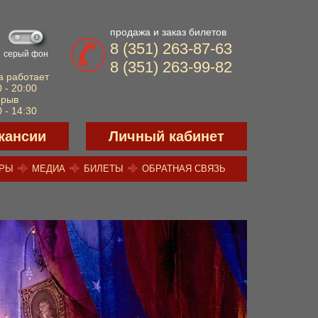
продажа и заказ билетов
8 (351) 263-87-63
серый фон
8 (351) 263-99-82
а работает
 - 20:00
ерыв
 - 14:30
кансии
Личный кабинет
ЕРЫ
МЕДИА
БИЛЕТЫ
ОБРАТНАЯ СВЯЗЬ