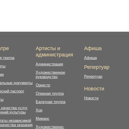
атре
Артисты и
Афиша
администрация
я театра
Афиша
Администрация
иты
Репертуар
Художественное
ии
Репертуар
руководство
альные документы
Оркестр
Новости
еский паспорт
Оперная труппа
Новости
ты
Балетная труппа
 качества услуг
Хор
ений культуры
Миманс
таты независимой
 качества оказания
Художественно-