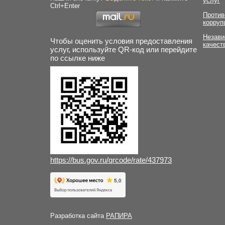
услуг
Ctrl+Enter
Против
корруп
Незави
Чтобы оценить условия предоставления
качест
услуг, используйте QR-код или перейдите
по ссылке ниже
https://bus.gov.ru/qrcode/rate/437973
Разработка сайта
РАПИРА