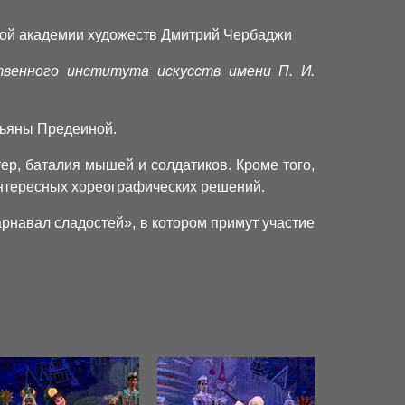
кой академии художеств Дмитрий Чербаджи
твенного института искусств имени П. И.
тьяны Предеиной.
ер, баталия мышей и солдатиков. Кроме того,
 интересных хореографических решений.
арнавал сладостей», в котором примут участие