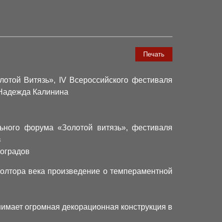
Печать
лотой Витязь», IV Всероссийского фестиваля
 Надежда Калинина
ьного форума «Золотой витязь», фестиваля
в
ноградов
полтора века произведение о темпераментной
имает огромная декорационная конструкция в