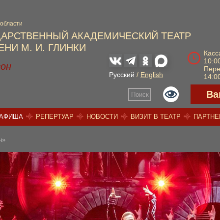
 области
ДАРСТВЕННЫЙ АКАДЕМИЧЕСКИЙ ТЕАТР
НИ М. И. ГЛИНКИ
Касс
10:00
зон
Пер
Русский
/
English
14:00
Ва
Поиск
АФИША
РЕПЕРТУАР
НОВОСТИ
ВИЗИТ В ТЕАТР
ПАРТН
н»