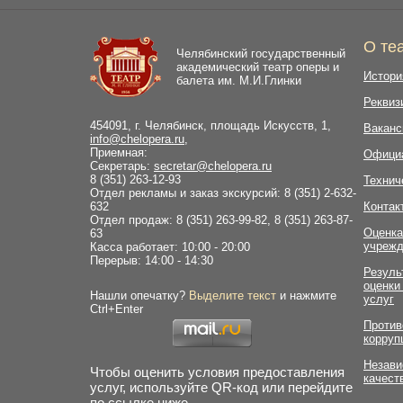
О те
Челябинский государственный
академический театр оперы и
Истори
балета им. М.И.Глинки
Реквиз
454091, г. Челябинск, площадь Искусств, 1,
Ваканс
info@chelopera.ru
,
Приемная:
Офици
Секретарь:
secretar@chelopera.ru
8 (351) 263-12-93
Технич
Отдел рекламы и заказ экскурсий: 8 (351) 2-632-
632
Контак
Отдел продаж: 8 (351) 263-99-82, 8 (351) 263-87-
Оценка
63
учрежд
Касса работает: 10:00 - 20:00
Перерыв: 14:00 - 14:30
Резуль
оценки
Нашли опечатку?
Выделите текст
и нажмите
услуг
Ctrl+Enter
Против
корруп
Незави
Чтобы оценить условия предоставления
качест
услуг, используйте QR-код или перейдите
по ссылке ниже