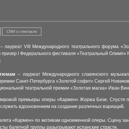
СМИ о спектакле
– лауреат VIII Международного театрального форума «Зо
й призер I Федерального фестиваля «Театральный Олимп»
й
стюмам
– лауреат Международного славянского музыкал
премии Санкт-Петербурга «Золотой софит» Сергей Новико
циональной театральной премии «Золотая маска» Иван Ви
 мировой премьеры оперы «Кармен» Жоржа Бизе. Спустя 
т служить вдохновением на создание различных вариаций.
балета «Кармен» по мотивам одноименной оперы. Сцену зан
тисты балетной труппы разыгрывают испанские страсти.