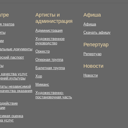
атре
Артисты и
Афиша
администрация
я театра
Афиша
Администрация
иты
Скачать афишу
Художественное
ии
руководство
Репертуар
альные документы
Оркестр
Репертуар
еский паспорт
Оперная труппа
Новости
ты
Балетная труппа
 качества услуг
Новости
Хор
ений культуры
Миманс
таты независимой
 качества оказания
Художественно-
постановочная часть
одействие
ции
симая оценка
ва услуг